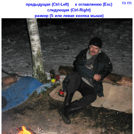
ru
en
предыдущая (Ctrl-Left)
к оглавлению (Esc)
следующая (Ctrl-Right)
размер (S или левая кнопка мыши)