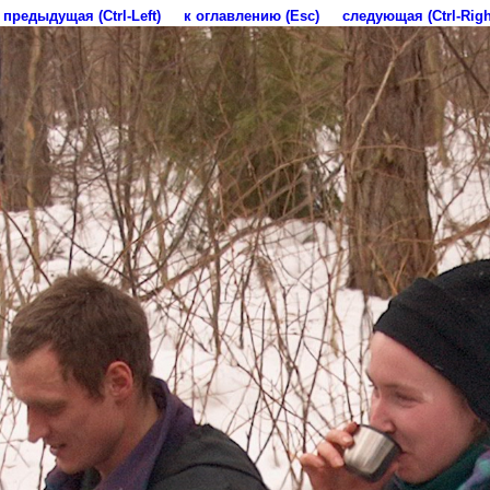
предыдущая (Ctrl-Left)
к оглавлению (Esc)
следующая (Ctrl-Righ