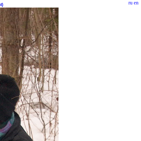
ru
en
t)