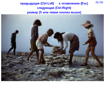
ru
en
предыдущая (Ctrl-Left)
к оглавлению (Esc)
следующая (Ctrl-Right)
размер (S или левая кнопка мыши)