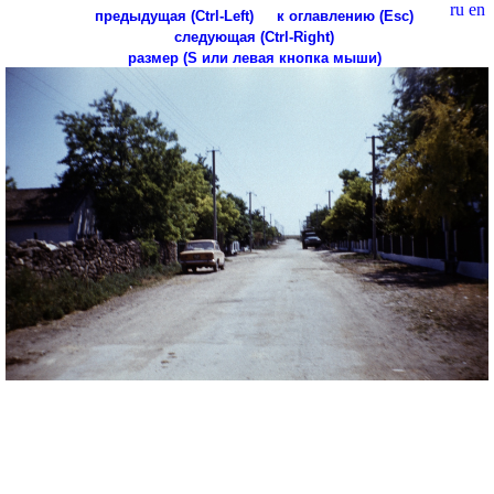
ru
en
предыдущая (Ctrl-Left)
к оглавлению (Esc)
следующая (Ctrl-Right)
размер (S или левая кнопка мыши)