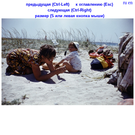
ru
en
предыдущая (Ctrl-Left)
к оглавлению (Esc)
следующая (Ctrl-Right)
размер (S или левая кнопка мыши)