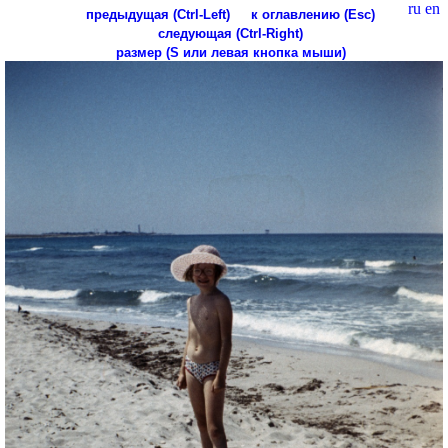
ru
en
предыдущая (Ctrl-Left)
к оглавлению (Esc)
следующая (Ctrl-Right)
размер (S или левая кнопка мыши)