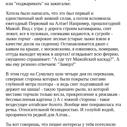
или "поджаривать" на зажигалке.
Хотела было написать, что это был первый и
единственный мой зимний сплав, а потом вспомнила
ежегодный Первомай на Алтае! Например, прошлогодний
Мажой. Вид с утра: у дороги строим катамараны, снег
лежит, все в пуховках, снежками кидаются, в сугробе -
лыжи торчат - широкие лесные (старые лыжи взяли в
качестве досок на сидения). Останавливается джип с
каяком на крыше, с московскими, я извиняюсь, номерами,
оттуда выходит мужик в шортах! оглядывает всю феерию,
смущенно спрашивает: "А где тут Мажойский каскад?". А
мы ему резонно отвечаем: "Замерз!"
В этом году на Сумульту шли четыре дня по перевалам,
северные стороны которых были покрыты снегами
глубиной метра полтора - и ведь снег подтаявший не
держит ни шиша! - такую траншею рыли, из которой
местами торчали только весла, прикрепление к рюкзакам -
бессмысленная картина :) А с южной стороны - такое
вездесущее алтайское болото. Вообще мне понравилась эта
речка. Относительной безлюдностью. И голубой водой,
прозрачности редкой для Алтая...
Ты вот говоришь, что пешие интересы у тебя потеснили