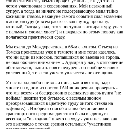
совместительству кем-то вроде Сусанина, т.к. до этого
летом участвовала в соревнованиях. Мой незаконный
супруг, а тогда на ничего не подозревающую меня тайно
косивший глазом, накануне самого события сдал экзамены
в аспирантуру (и всем рассказывал шутку, про папу,
который, "когда узнал, что я поступил в аспирантуру, упал
с пальмы и сломал хвост") и нажрался по этому поводу как
полагается практически сразу.
Мы ехали до Междуреченска в 66-м с кунгом. Отъезд из
Томска происходил уже в темноте и мне тогда казалось,
что ни один из киосков, попавшихся до выезда из города,
не был обойден вниманием... Адмирал у нас, в отягощение
обстоятеьств, выпить вовсе недурен - он вообще человек
увлеченный, т.е. если уж чем увлечется - не оттащишь...
У нас народ любит пиво - а пива, как известно, надо
много: на одном из постов ГАИшник решил проверить -
что мы везем - и бесцеремонно распахнув дверь кунга "не
поймал" десятка три бутылок, с веселым звоном
преобразовавшихся в цветную груду битого стекла на
асфальте:)... Изобрели способ отлива без остановки
транспортного средства: для этого была выдвинута
лесенка, и "выходили" прямо на ходу - уж и не знаю как
это выглядело с точки зрения остальных "участников