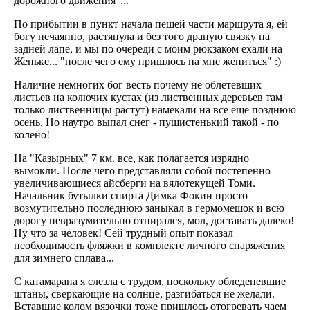
дорожного движения"...
По прибытии в пункт начала пешей части маршрута я, ей
богу нечаянно, растянула и без того драную связку на
задней лапе, и мы по очереди с моим рюкзаком ехали на
Женьке... "после чего ему пришлось на мне жениться" :)
Наличие немногих бог весть почему не облетевших
листьев на колючих кустах (из лиственных деревьев там
только лиственницы растут) намекали на все еще позднюю
осень. Но наутро выпал снег - пушистенький такой - по
колено!
На "Казырных" 7 км. все, как полагается изрядно
вымокли. После чего представляли собой постепенно
увеличивающиеся айсберги на вялотекущей Томи.
Начальник бутылки спирта Димка Фокин просто
возмутительно последнюю заныкал в гермомешок и всю
дорогу невразумительно отпирался, мол, доставать далеко!
Ну что за человек! Сей трудный опыт показал
необходимость фляжки в комплекте личного снаряжения
для зимнего сплава...
С катамарана я слезла с трудом, поскольку обледеневшие
штаны, сверкающие на солнце, разгибаться не желали.
Вставшие колом вязочки тоже пришлось отогревать чаем