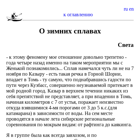
ru
en
к оглавлению
О зимних сплавах
Света
- к этому феномену мое отношение довольно трепетно -
года четыре назад именно на таком мероприятии мы с
Женькой познакомились... Сплав намечался чуть ли не на 7
ноября по Казыру - есть такая речка в Горной Шории,
впадает в Томь - ту самую, что поднабравшись гадости по
пути через Кузбасс, совершенно неузнаваемой притекает в
мой родной город. Казыр в верхнем течении никаких из
себя препятствий не представляет, а при впадении в Томь,
начиная километров с 7 от устья, поражает неизвестно
откуда взявшимися 4-мя порогами от 3 до 5 к.с.(для
катамарана) в зависимости от воды. На сем месте
проводятся в начале лета сибирские региональные
соревнования по мокрым видам: от рафтинга до каякинга.
Я в группе была как всегда завхозом, и по