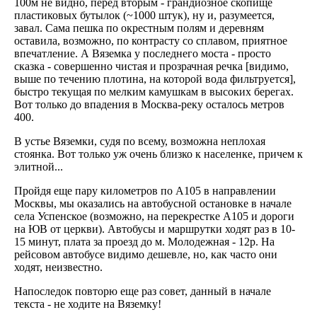
100м не видно, перед вторым - грандиозное скопище
пластиковых бутылок (~1000 штук), ну и, разумеется,
завал. Сама пешка по окрестным полям и деревням
оставила, возможно, по контрасту со сплавом, приятное
впечатление. А Вяземка у последнего моста - просто
сказка - совершенно чистая и прозрачная речка [видимо,
выше по течению плотина, на которой вода фильтруется],
быстро текущая по мелким камушкам в высоких берегах.
Вот только до впадения в Москва-реку осталось метров
400.
В устье Вяземки, судя по всему, возможна неплохая
стоянка. Вот только уж очень близко к населенке, причем к
элитной...
Пройдя еще пару километров по А105 в направлении
Москвы, мы оказались на автобусной остановке в начале
села Успенское (возможно, на перекрестке А105 и дороги
на ЮВ от церкви). Автобусы и маршрутки ходят раз в 10-
15 минут, плата за проезд до м. Молодежная - 12р. На
рейсовом автобусе видимо дешевле, но, как часто они
ходят, неизвестно.
Напоследок повторю еще раз совет, данный в начале
текста - не ходите на Вяземку!