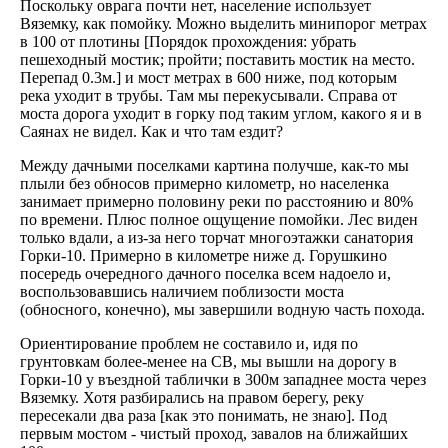
Поскольку оврага почти нет, население использует
Вяземку, как помойку. Можно выделить минипорог метрах
в 100 от плотины [Порядок прохождения: убрать
пешеходный мостик; пройти; поставить мостик на место.
Перепад 0.3м.] и мост метрах в 600 ниже, под которым
река уходит в трубы. Там мы перекусывали. Справа от
моста дорога уходит в горку под таким углом, какого я и в
Саянах не видел. Как и что там ездит?
Между дачными поселками картина получше, как-то мы
плыли без обносов примерно километр, но населенка
занимает примерно половину реки по расстоянию и 80%
по времени. Плюс полное ощущение помойки. Лес виден
только вдали, а из-за него торчат многоэтажки санатория
Горки-10. Примерно в километре ниже д. Горушкино
посередь очередного дачного поселка всем надоело и,
воспользовавшись наличием поблизости моста
(обносного, конечно), мы завершили водную часть похода.
Ориентирование проблем не составило и, идя по
грунтовкам более-менее на СВ, мы вышли на дорогу в
Горки-10 у въездной таблички в 300м западнее моста через
Вяземку. Хотя разбирались на правом берегу, реку
пересекали два раза [как это понимать, не знаю]. Под
первым мостом - чистый проход, завалов на ближайших