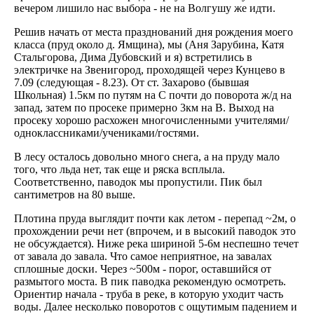
вечером лишило нас выбора - не на Волгушу же идти.
Решив начать от места празднований дня рождения моего
класса (пруд около д. Ямщина), мы (Аня Зарубина, Катя
Стальгорова, Дима Дубовский и я) встретились в
электричке на Звенигород, проходящей через Кунцево в
7.09 (следующая - 8.23). От ст. Захарово (бывшая
Школьная) 1.5км по путям на С почти до поворота ж/д на
запад, затем по просеке примерно 3км на В. Выход на
просеку хорошо расхожен многочисленными учителями/
одноклассниками/учениками/гостями.
В лесу осталось довольно много снега, а на пруду мало
того, что льда нет, так еще и ряска всплыла.
Соответственно, паводок мы пропустили. Пик был
сантиметров на 80 выше.
Плотина пруда выглядит почти как летом - перепад ~2м, о
прохождении речи нет (впрочем, и в высокий паводок это
не обсуждается). Ниже река шириной 5-6м неспешно течет
от завала до завала. Что самое неприятное, на завалах
сплошные доски. Через ~500м - порог, оставшийся от
размытого моста. В пик паводка рекомендую осмотреть.
Ориентир начала - труба в реке, в которую уходит часть
воды. Далее несколько поворотов с ощутимым падением и