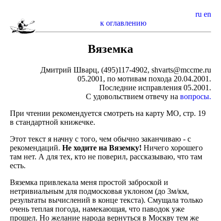
ru
en
к оглавлению
Вяземка
Дмитрий Шварц, (495)117-4902, shvarts@mccme.ru
05.2001, по мотивам похода 20.04.2001.
Последние исправления 05.2001.
С удовольствием отвечу на
вопросы.
При чтении рекомендуется смотреть на карту МО, стр. 19
в стандартной книжечке.
Этот текст я начну с того, чем обычно заканчиваю - с
рекомендаций.
Не ходите на Вяземку!
Ничего хорошего
там нет. А для тех, кто не поверил, рассказываю, что там
есть.
Вяземка привлекала меня простой заброской и
нетривиальным для подмосковья уклоном (до 3м/км,
результаты вычислений в конце текста). Смущала только
очень теплая погода, намекающая, что паводок уже
прошел. Но желание народа вернуться в Москву тем же