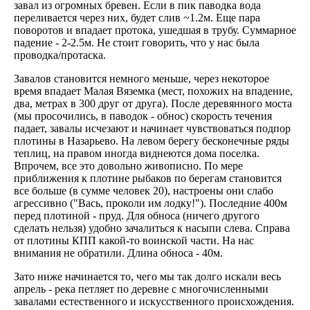
завал из огромных бревен. Если в пик паводка вода
переливается через них, будет слив ~1.2м. Еще пара
поворотов и впадает протока, ушедшая в трубу. Суммарное
падение - 2-2.5м. Не стоит говорить, что у нас была
проводка/протаска.
Завалов становится немного меньше, через некоторое
время впадает Малая Вяземка (мест, похожих на впадение,
два, метрах в 300 друг от друга). После деревянного моста
(мы просочились, в паводок - обнос) скорость течения
падает, завалы исчезают и начинает чувствоваться подпор
плотины в Назарьево. На левом берегу бесконечные ряды
теплиц, на правом иногда виднеются дома поселка.
Впрочем, все это довольно живописно. По мере
приближения к плотине рыбаков по берегам становится
все больше (в сумме человек 20), настроены они слабо
агрессивно ("Вась, проколи им лодку!"). Последние 400м
перед плотиной - пруд. Для обноса (ничего другого
сделать нельзя) удобно зачалиться к насыпи слева. Справа
от плотины КПП какой-то воинской части. На нас
внимания не обратили. Длина обноса - 40м.
Зато ниже начинается то, чего мы так долго искали весь
апрель - река петляет по деревне с многочисленными
завалами естественного и искусственного происхождения.