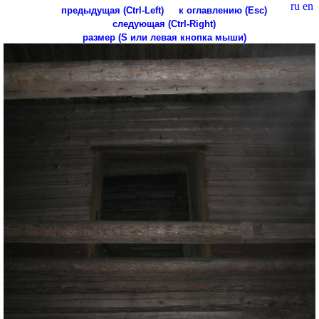
ru
en
предыдущая (Ctrl-Left)
к оглавлению (Esc)
следующая (Ctrl-Right)
размер (S или левая кнопка мыши)