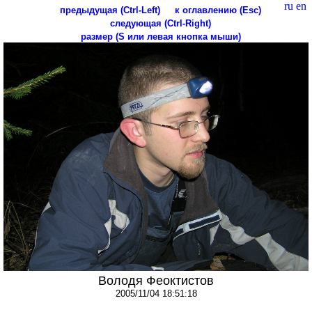
ru
en
предыдущая (Ctrl-Left)
к оглавлению (Esc)
следующая (Ctrl-Right)
размер (S или левая кнопка мыши)
Володя Феоктистов
2005/11/04 18:51:18