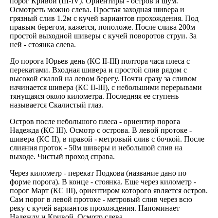
порог Кривой (III-IV). Ориентиры - остров и шум.
Осмотреть можно слева. Простая заходная шивера и
грязный слив 1.2м с кучей вариантов прохождения. Под
правым берегом, кажется, поположе. После слива 200м
простой выходной шиверы с кучей поворотов струи. За
ней - стоянка слева.
До порога Юрьев день (КС II-III) полтора часа плеса с
перекатами. Входная шивера и простой слив рядом с
высокой скалой на левом берегу. Почти сразу за сливом
начинается шивера (КС II-III), с небольшими перерывами
тянущаяся около километра. Последняя ее ступень
называется Скалистый глаз.
Остров после небольшого плеса - ориентир порога
Надежда (КС III). Осмотр с острова. В левой протоке -
шивера (КС II), в правой - метровый слив с бочкой. После
слияния проток - 50м шиверы и небольшой слив на
выходе. Чистый проход справа.
Через километр - перекат Подкова (название дано по
форме порога). В конце - стоянка. Еще через километр -
порог Март (КС III), ориентиром которого является остров.
Сам порог в левой протоке - метровый слив через всю
реку с кучей вариантов прохождения. Напоминает
Надежду и Кривой. Осмотр слева.