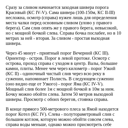
Сразу за сливом начинается заходная шивера порога
Красивый (КС IV-V). Сама шивера (100-150м, КС II-III)
несложна, осмотр (справа) нужен лишь для определения
места чалки перед основным сливом (улово у правого
берега). Сам слив опять же у правого берега, невысокий,
но с мощной бочкой слева. Справа бочка послабее, но в 10
метрах за ней - вторая. За сливом - простая выходная
шивера.
Через 45 минут - приятный порог Вечерний (КС III).
Ориентир - остров. Порог в левой протоке. Осмотр с
острова, проход справа с уходом в центр. Валы, большие
камни, плиты. Менее чем через километр - порог Узкий
(КС II) - одиночный чистый слив через всю реку в
сужении, напоминает Полисть. В следующем сужении
(оно видно еще от Узкого) - порог Яма (КС IV-V).
Мощный слив более 1м с мощной бочкой в 10м за ним.
Бочку можно обойти слева. Затем 50 метров выходной
шиверы. Просмотр с обоих берегов, стоянка справа.
В конце прямого 500-метрового плеса за Ямой находится
порог Котел (КС IV). Слева - полутораметровый слив с
большим котлом, которую можно обойти совсем слева,
справа воды меньше, однако можно присмотреть себе