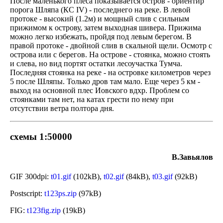
После маленького плеса показывается остров - ориентир
порога Шляпа (КС IV) - последнего на реке. В левой
протоке - высокий (1.2м) и мощный слив с сильным
прижимом к острову, затем выходная шивера. Прижима
можно легко избежать, пройдя под левым берегом. В
правой протоке - двойной слив в скальной щели. Осмотр с
острова или с берегов. На острове - стоянка, можно стоять
и слева, но вид портят остатки лесоучастка Тумча.
Последняя стоянка на реке - на островке километров через
5 после Шляпы. Только дров там мало. Еще через 5 км -
выход на основной плес Иовского вдхр. Проблем со
стоянками там нет, на катах грести по нему при
отсутствии ветра полтора дня.
схемы 1:50000
В.Завьялов
GIF 300dpi:
t01.gif
(102kB),
t02.gif
(84kB),
t03.gif
(92kB)
Postscript:
t123ps.zip
(97kB)
FIG:
t123fig.zip
(19kB)