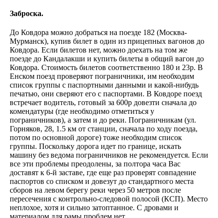
Заброска.
До Ковдора можно добраться на поезде 182 (Москва-
Мурманск), купив билет в один из прицепных вагонов до
Ковдора. Если билетов нет, можно доехать на том же
поезде до Кандалакши и купить билеты в общий вагон до
Ковдора. Стоимость билетов соответственно 180 и 23р. В
Енском поезд проверяют пограничники, им необходим
список группы с паспортными данными и какой-нибудь
печатью, они сверяют его с паспортами. В Ковдоре поезд
встречает водитель, готовый за 600р довезти сначала до
комендатуры (где необходимо отметиться у
пограничников), а затем и до реки. Пограничникам (ул.
Горняков, 28, 1.5 км от станции, сначала по ходу поезда,
потом по основной дороге) тоже необходим список
группы. Поскольку дорога идет по границе, искать
машину без ведома пограничников не рекомендуется. Если
все эти проблемы преодолены, за полтора часа Вас
доставят к 6-й заставе, где еще раз проверят совпадение
паспортов со списком и довезут до стандартного места
сборов на левом берегу реки через 50 метров после
пересечения с контрольно-следовой полосой (КСП). Место
неплохое, хотя и сильно затоптанное. С дровами и
материалом для рамы проблем нет.