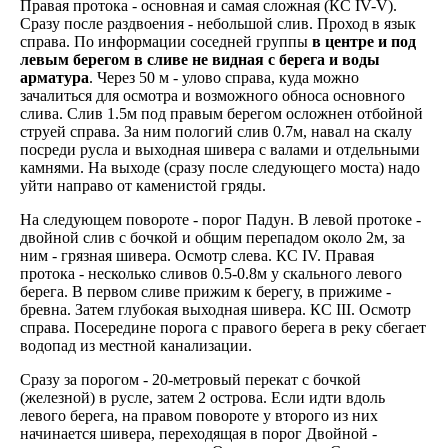
Правая протока - основная и самая сложная (КС IV-V).
Сразу после раздвоения - небольшой слив. Проход в язык
справа. По информации соседней группы
в центре и под
левым берегом в сливе не видная с берега и воды
арматура
. Через 50 м - улово справа, куда можно
зачалиться для осмотра и возможного обноса основного
слива. Слив 1.5м под правым берегом осложнен отбойной
струей справа. За ним пологий слив 0.7м, навал на скалу
посреди русла и выходная шивера с валами и отдельными
камнями. На выходе (сразу после следующего моста) надо
уйти направо от каменистой гряды.
На следующем повороте - порог Падун. В левой протоке -
двойной слив с бочкой и общим перепадом около 2м, за
ним - грязная шивера. Осмотр слева. КС IV. Правая
протока - несколько сливов 0.5-0.8м у скального левого
берега. В первом сливе прижим к берегу, в прижиме -
бревна. Затем глубокая выходная шивера. КС III. Осмотр
справа. Посередине порога с правого берега в реку сбегает
водопад из местной канализации.
Сразу за порогом - 20-метровый перекат с бочкой
(железной) в русле, затем 2 острова. Если идти вдоль
левого берега, на правом повороте у второго из них
начинается шивера, переходящая в порог Двойной -