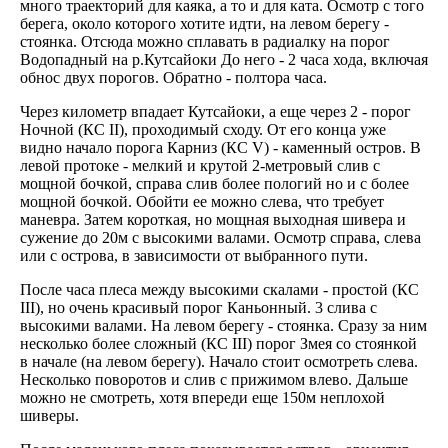
много траекторий для каяка, а то и для ката. Осмотр с того
берега, около которого хотите идти, на левом берегу -
стоянка. Отсюда можно сплавать в радиалку на порог
Водопадный на р.Кутсайоки До него - 2 часа хода, включая
обнос двух порогов. Обратно - полтора часа.
Через километр впадает Кутсайоки, а еще через 2 - порог
Ночной (КС II), проходимый сходу. От его конца уже
видно начало порога Карниз (КС V) - каменный остров. В
левой протоке - мелкий и крутой 2-метровый слив с
мощной бочкой, справа слив более пологий но и с более
мощной бочкой. Обойти ее можно слева, что требует
маневра. Затем короткая, но мощная выходная шивера и
сужение до 20м с высокими валами. Осмотр справа, слева
или с острова, в зависимости от выбранного пути.
После часа плеса между высокими скалами - простой (КС
III), но очень красивый порог Каньонный. 3 слива с
высокими валами. На левом берегу - стоянка. Сразу за ним
несколько более сложный (КС III) порог Змея со стоянкой
в начале (на левом берегу). Начало стоит осмотреть слева.
Несколько поворотов и слив с прижимом влево. Дальше
можно не смотреть, хотя впереди еще 150м неплохой
шиверы.