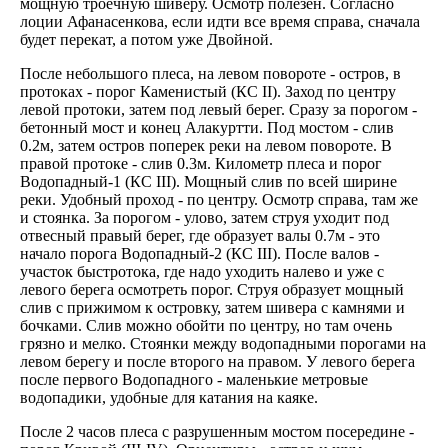
мощную троечную шиверу. Осмотр полезен. Согласно
лоции Афанасенкова, если идти все время справа, сначала
будет перекат, а потом уже Двойной.
После небольшого плеса, на левом повороте - остров, в
протоках - порог Каменистый (КС II). Заход по центру
левой протоки, затем под левый берег. Сразу за порогом -
бетонный мост и конец Алакуртти. Под мостом - слив
0.2м, затем остров поперек реки на левом повороте. В
правой протоке - слив 0.3м. Километр плеса и порог
Водопадный-1 (КС III). Мощный слив по всей ширине
реки. Удобный проход - по центру. Осмотр справа, там же
и стоянка. За порогом - улово, затем струя уходит под
отвесный правый берег, где образует валы 0.7м - это
начало порога Водопадный-2 (КС III). После валов -
участок быстротока, где надо уходить налево и уже с
левого берега осмотреть порог. Струя образует мощный
слив с прижимом к островку, затем шивера с камнями и
бочками. Слив можно обойти по центру, но там очень
грязно и мелко. Стоянки между водопадными порогами на
левом берегу и после второго на правом. У левого берега
после первого Водопадного - маленькие метровые
водопадики, удобные для катания на каяке.
После 2 часов плеса с разрушенным мостом посередине -