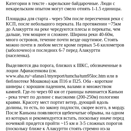
Категории в тексте - карельские байдарочные. Люди с
некарельским опытом могут смело отнять 1-1.5 единицы.
Площадка для старта - через 50м после пересечения реки с
КСП, после небольшого переката. На протяжении ~75км
до Алакуртти на реке чередуются плесы и перекаты, чем
дальше, тем мощнее и сложнее. Ширина реки 40-60м,
много островов, течение почти везде ощутимое. Стоять
можно почти в любом месте кроме первых 5-6 километров
(заболочено) и последних 6-7 перед Алакуртти
(населенка).
Выделяются два порога, близких к IIIКС, обозначенные в
лоции Афанасенкова (см.
www.aha.ru/~afanas1/myreport/tumcha/tum95loc.htm или в
библиотеке Мошкова) как П16 и П25. Оба - короткие
шиверы с хорошим падением, валами и множеством
камней. Где-то через 60 км от границы начинается Каньон
- река течет по долине с высокими (200-250м) пологими
краями. Красоту мест портит ветер, дующий вдоль
долины, то есть, по закону подлости, скорее всего, в морду.
После Каньона появляются щебенчатые обрывы, на одном
из которых и рекомендуется встать, поскольку иначе перед
ночевкой придется пройти ~15 км и 3-5 сложных порогов
(поскольку ближе к Алакуртти стоять стремно из-за