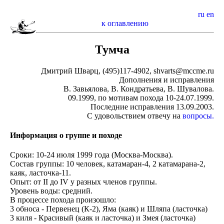
ru
en
к оглавлению
Тумча
Дмитрий Шварц, (495)117-4902, shvarts@mccme.ru
Дополнения и исправления
В. Завьялова, В. Кондратьева, В. Шувалова.
09.1999, по мотивам похода 10-24.07.1999.
Последние исправления 13.09.2003.
С удовольствием отвечу на
вопросы.
Информация о группе и походе
Сроки: 10-24 июля 1999 года (Москва-Москва).
Состав группы: 10 человек, катамаран-4, 2 катамарана-2,
каяк, ласточка-11.
Опыт: от II до IV у разных членов группы.
Уровень воды: средний.
В процессе похода произошло:
3 обноса - Первенец (К-2), Яма (каяк) и Шляпа (ласточка)
3 киля - Красивый (каяк и ласточка) и Змея (ласточка)