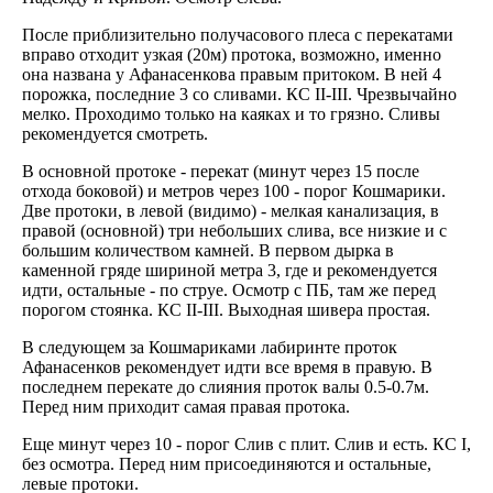
После приблизительно получасового плеса с перекатами
вправо отходит узкая (20м) протока, возможно, именно
она названа у Афанасенкова правым притоком. В ней 4
порожка, последние 3 со сливами. КС II-III. Чрезвычайно
мелко. Проходимо только на каяках и то грязно. Сливы
рекомендуется смотреть.
В основной протоке - перекат (минут через 15 после
отхода боковой) и метров через 100 - порог Кошмарики.
Две протоки, в левой (видимо) - мелкая канализация, в
правой (основной) три небольших слива, все низкие и с
большим количеством камней. В первом дырка в
каменной гряде шириной метра 3, где и рекомендуется
идти, остальные - по струе. Осмотр с ПБ, там же перед
порогом стоянка. КС II-III. Выходная шивера простая.
В следующем за Кошмариками лабиринте проток
Афанасенков рекомендует идти все время в правую. В
последнем перекате до слияния проток валы 0.5-0.7м.
Перед ним приходит самая правая протока.
Еще минут через 10 - порог Слив с плит. Слив и есть. КС I,
без осмотра. Перед ним присоединяются и остальные,
левые протоки.