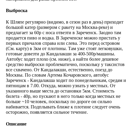
Выброска
К Шляпе регулярно (видимо, в сезон раз в день) приходит
большой катер (размером с ракету на Москва-реке) и
предлагает за 60р с носа отвезти в Зареченск. Заодно там
продается пиво и водка. В Зареченске можно пристать у
первых причалов справа или слева. Это перед островом
(См. карту) в 3км от плотины. Там уже стоят легковушки,
готовые довезти до Кандалакши за 400-500р/машины.
Автобус ходит плохо (см. ниже), а найти более дешевое
средство выброски проблематично, поскольку у таксистов
все схвачено. От Кандалакши, естественно, поезд до
Москвы. По словам Артема Кочаровского, автобус
Зареченск - Кандалакша ходит по понедельникам, средам и
пятницам в 7.00. Откуда, можно узнать у местных. От
указанного выше места до остановки 5км. Стоимость
билета - 40р, но пускают в него только когда местных не
больше ~10 человек, поскольку по дороге он сильно
набивается. Подплывать ближе к плотине следует очень
осторожно, появляется сильное течение.
Описание