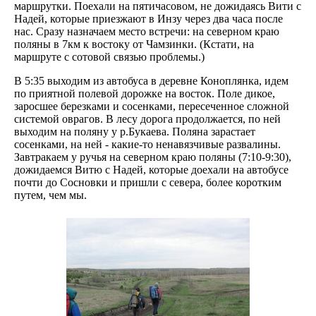
маршрутки. Поехали на пятичасовом, не дожидаясь Вити с
Надей, которые приезжают в Инзу через два часа после
нас. Сразу назначаем место встречи: на северном краю
поляны в 7км к востоку от Чамзинки. (Кстати, на
маршруте с сотовой связью проблемы.)
В 5:35 выходим из автобуса в деревне Коноплянка, идем
по приятной полевой дорожке на восток. Поле дикое,
заросшее березками и сосенками, пересеченное сложной
системой оврагов. В лесу дорога продолжается, по ней
выходим на поляну у р.Букаева. Поляна зарастает
сосенками, на ней - какие-то ненавязчивые развалины.
Завтракаем у ручья на северном краю поляны (7:10-9:30),
дожидаемся Витю с Надей, которые доехали на автобусе
почти до Сосновки и пришли с севера, более коротким
путем, чем мы.