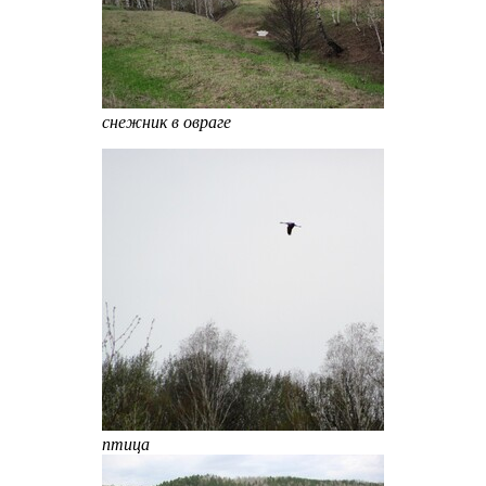
снежник в овраге
птица