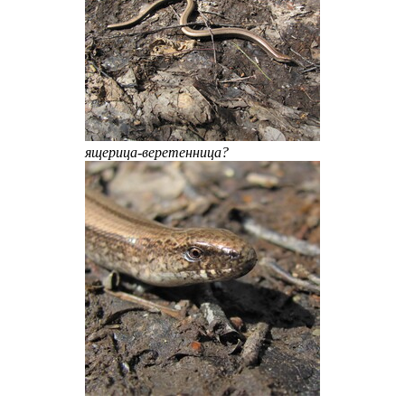
ящерица-веретенница?