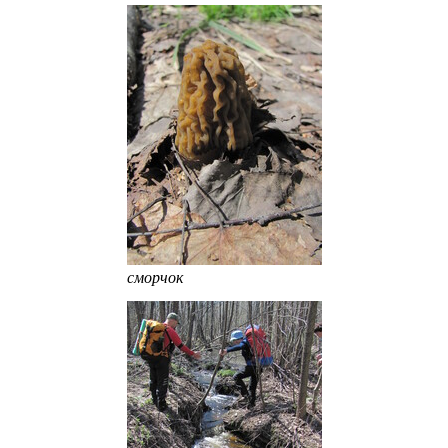
сморчок