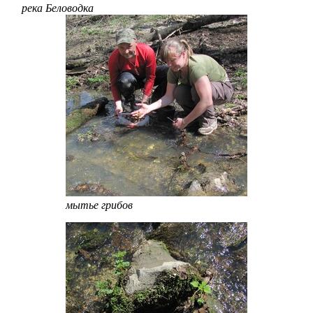
река Беловодка
мытье грибов