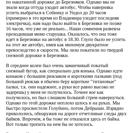
по накатанной дорожке до Березняков. Однако мы не
знали когда оттуда уходит автобус. Чтобы наверняка
успеть выбраться в Собинку и Ундол до 20 часов
(примерно в это время из Владимира уходит последняя
электричка), нам надо было выйти в Березняки не позже
16 часов, что уже не реально... Наши сомнения развеяла
проходившая мимо старушка. Оказалось, что она тоже
идет в Березняки на автобус в 18.30. Глупо было не успеть
на этот же автобус, имея как минимум двукратное
превосходство в скорости. Мы лихо покатили по твердой
снежной дорожке в Березняки.
В середине колеи был очень заманчивый покатый
снежный бугор, как специально для конька. Однако идти
коньком с большим рюкзаком и короткими палками (под
большой рюкзак я обычно беру короткие "титановые"
палки, т.к. они надежнее, а руки все равно высоко не
задерешь) у меня не получилось. Точнее кое как
получилось, но был слишком большой стрем навернуться.
Однако по этой дорожке неплохо шлось и на руках. Мы
быстро просвистели Голубино, потом Дебрыши. Изрядно
прикололись, обнаружив на дороге отчетливые следы двух
байков. Впрочем, я бы тоже не отказался здесь от байка.
Вот только тропить на нем бы не хотелось.