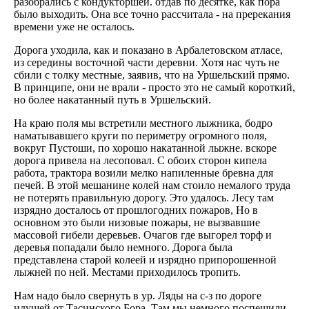
разобрались с кондукторшей. отдав по десятке, как пора
было выходить. Она все точно рассчитала - на пререкания
времени уже не осталось.
Дорога уходила, как и показано в Арбалетовском атласе,
из середины восточной части деревни. Хотя нас чуть не
сбили с толку местные, заявив, что на Уршельский прямо.
В принципе, они не врали - просто это не самый короткий,
но более накатанный путь в Уршельский.
На краю поля мы встретили местного лыжника, бодро
наматывавшего круги по периметру огромного поля,
вокруг Пустоши, по хорошо накатанной лыжне. вскоре
дорога привела на лесоповал. С обоих сторон кипела
работа, трактора возили мелко напиленные бревна для
печей. В этой мешанине колей нам стоило немалого труда
не потерять правильную дорогу. Это удалось. Лесу там
изрядно досталось от прошлогодних пожаров, Но в
основном это были низовые пожары, не вызвавшие
массовой гибели деревьев. Очагов где выгорел торф и
деревья попадали было немного. Дорога была
представлена старой колеей и изрядно припорошенной
лыжней по ней. Местами приходилось тропить.
Нам надо было свернуть в ур. Ляды на с-з по дороге
идущей от Тасинского Бора. Там мы немного поспешили,