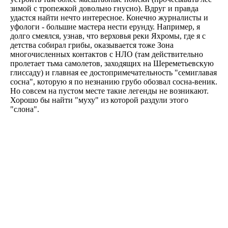
зимой с тропежкой довольно гнусно). Вдруг и правда
удастся найти нечто интересное. Конечно журналисты и
уфологи - большие мастера нести ерунду. Например, я
долго смеялся, узнав, что верховья реки Яхромы, где я с
детства собирал грибы, оказывается тоже Зона
многочисленных контактов с НЛО (там действительно
пролетает тьма самолетов, заходящих на Шереметьевскую
глиссаду) и главная ее достопримечательность "семиглавая
сосна", которую я по незнанию грубо обозвал сосна-веник.
Но совсем на пустом месте такие легенды не возникают.
Хорошо бы найти "муху" из которой раздули этого
"слона".