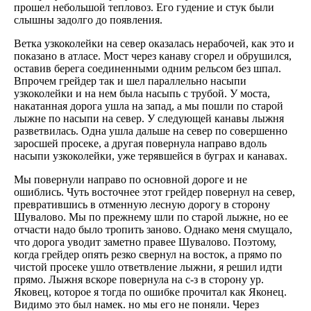
прошел небольшой тепловоз. Его гудение и стук были
слышны задолго до появления.
Ветка узкоколейки на север оказалась нерабочей, как это и
показано в атласе. Мост через канаву сгорел и обрушился,
оставив берега соединенными одним рельсом без шпал.
Впрочем грейдер так и шел параллельно насыпи
узкоколейки и на нем была насыпь с трубой. У моста,
накатанная дорога ушла на запад, а мы пошли по старой
лыжне по насыпи на север. У следующей канавы лыжня
разветвилась. Одна ушла дальше на север по совершенно
заросшей просеке, а другая повернула направо вдоль
насыпи узкоколейки, уже терявшейся в буграх и канавах.
Мы повернули направо по основной дороге и не
ошиблись. Чуть восточнее этот грейдер повернул на север,
превратившись в отменную лесную дорогу в сторону
Шувалово. Мы по прежнему шли по старой лыжне, но ее
отчасти надо было тропить заново. Однако меня смущало,
что дорога уводит заметно правее Шувалово. Поэтому,
когда грейдер опять резко свернул на восток, а прямо по
чистой просеке ушло ответвление лыжни, я решил идти
прямо. Лыжня вскоре повернула на с-з в сторону ур.
Яковец, которое я тогда по ошибке прочитал как Яконец.
Видимо это был намек. но мы его не поняли. Через