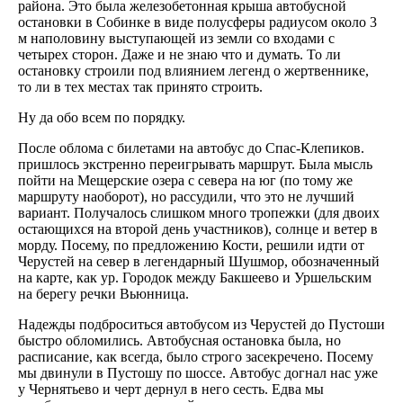
района. Это была железобетонная крыша автобусной
остановки в Собинке в виде полусферы радиусом около 3
м наполовину выступающей из земли со входами с
четырех сторон. Даже и не знаю что и думать. То ли
остановку строили под влиянием легенд о жертвеннике,
то ли в тех местах так принято строить.
Ну да обо всем по порядку.
После облома с билетами на автобус до Спас-Клепиков.
пришлось экстренно переигрывать маршрут. Была мысль
пойти на Мещерские озера с севера на юг (по тому же
маршруту наоборот), но рассудили, что это не лучший
вариант. Получалось слишком много тропежки (для двоих
остающихся на второй день участников), солнце и ветер в
морду. Посему, по предложению Кости, решили идти от
Черустей на север в легендарный Шушмор, обозначенный
на карте, как ур. Городок между Бакшеево и Уршельским
на берегу речки Вьюнница.
Надежды подброситься автобусом из Черустей до Пустоши
быстро обломились. Автобусная остановка была, но
расписание, как всегда, было строго засекречено. Посему
мы двинули в Пустошу по шоссе. Автобус догнал нас уже
у Чернятьево и черт дернул в него сесть. Едва мы