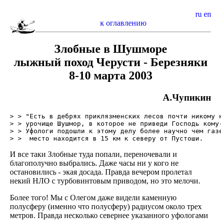
ru
en
к оглавлению
Злобные в Шушморе
лыжный поход Черусти - Березняки
8-10 марта 2003
А.Чупикин
> > "Есть в дебрях приклязменских лесов почти никому н
> > урочище Шушмор, в которое не приведи Господь кому-
> > Уфологи подошли к этому делу более научно чем газе
И все таки Злобные туда попали, переночевали и
благополучно выбрались. Даже часы ни у кого не
остановились - экая досада. Правда вечером пролетал
некий НЛО с турбовинтовым приводом, но это мелочи.
Более того! Мы с Олегом даже видели каменную
полусферу (именно что полусферу) радиусом около трех
метров. Правда несколько севернее указанного уфологами