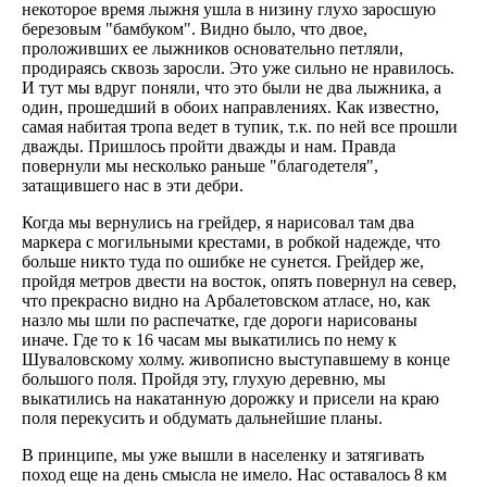
некоторое время лыжня ушла в низину глухо заросшую
березовым "бамбуком". Видно было, что двое,
проложивших ее лыжников основательно петляли,
продираясь сквозь заросли. Это уже сильно не нравилось.
И тут мы вдруг поняли, что это были не два лыжника, а
один, прошедший в обоих направлениях. Как известно,
самая набитая тропа ведет в тупик, т.к. по ней все прошли
дважды. Пришлось пройти дважды и нам. Правда
повернули мы несколько раньше "благодетеля",
затащившего нас в эти дебри.
Когда мы вернулись на грейдер, я нарисовал там два
маркера с могильными крестами, в робкой надежде, что
больше никто туда по ошибке не сунется. Грейдер же,
пройдя метров двести на восток, опять повернул на север,
что прекрасно видно на Арбалетовском атласе, но, как
назло мы шли по распечатке, где дороги нарисованы
иначе. Где то к 16 часам мы выкатились по нему к
Шуваловскому холму. живописно выступавшему в конце
большого поля. Пройдя эту, глухую деревню, мы
выкатились на накатанную дорожку и присели на краю
поля перекусить и обдумать дальнейшие планы.
В принципе, мы уже вышли в населенку и затягивать
поход еще на день смысла не имело. Нас оставалось 8 км