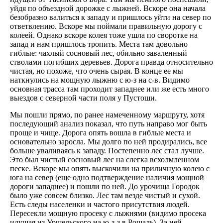
уйдя по объездной дорожке с лыжней. Вскоре она начала
безобразно валиться к западу и пришлось уйти на север по
ответвлению. Вскоре мы поймали правильную дорогу с
колеей. Однако вскоре колея тоже ушла по своротке на
запад и нам пришлось тропить. Места там довольно
гиблые: чахлый сосновый лес, обильно заваленный
стволами погибших деревьев. Дорога правда относительно
чистая, но похоже, что очень сырая. В конце ее мы
наткнулись на мощную лыжню с ю-з на с-в. Видимо
основная трасса там проходит западнее или же есть много
выездов с северной части поля у Пустоши.
Мы пошли прямо, по ранее намеченному маршруту, хотя
последующий анализ показал, что путь направо мог быть
проще и чище. Дорога опять вошла в гиблые места и
основательно заросла. Мы долго по ней продирались, все
больше уваливаясь к западу. Постепенно лес стал лучше.
Это был чистый сосновый лес на слегка всхолмленном
песке. Вскоре мы опять выскочили на приличную колею с
юга на север (еще одно подтверждение наличия мощной
дороги западнее) и пошли по ней. До урочища Городок
было уже совсем близко. Лес там везде чистый и сухой.
Есть следы населенки и частого присутствия людей.
Пересекли мощную просеку с лыжнями (видимо просека
идущая из Уршельского на ю-з-з в Рошаль). За ней