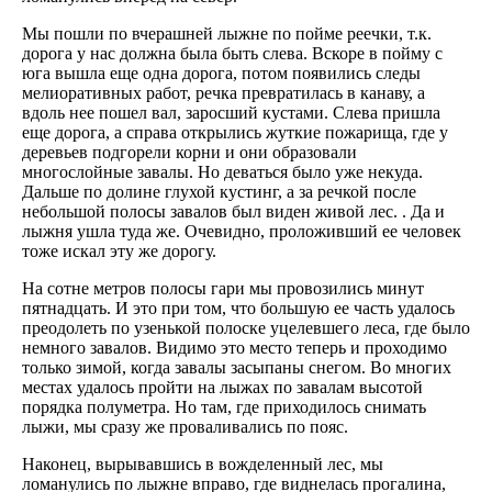
Мы пошли по вчерашней лыжне по пойме реечки, т.к.
дорога у нас должна была быть слева. Вскоре в пойму с
юга вышла еще одна дорога, потом появились следы
мелиоративных работ, речка превратилась в канаву, а
вдоль нее пошел вал, заросший кустами. Слева пришла
еще дорога, а справа открылись жуткие пожарища, где у
деревьев подгорели корни и они образовали
многослойные завалы. Но деваться было уже некуда.
Дальше по долине глухой кустинг, а за речкой после
небольшой полосы завалов был виден живой лес. . Да и
лыжня ушла туда же. Очевидно, проложивший ее человек
тоже искал эту же дорогу.
На сотне метров полосы гари мы провозились минут
пятнадцать. И это при том, что большую ее часть удалось
преодолеть по узенькой полоске уцелевшего леса, где было
немного завалов. Видимо это место теперь и проходимо
только зимой, когда завалы засыпаны снегом. Во многих
местах удалось пройти на лыжах по завалам высотой
порядка полуметра. Но там, где приходилось снимать
лыжи, мы сразу же проваливались по пояс.
Наконец, вырывавшись в вожделенный лес, мы
ломанулись по лыжне вправо, где виднелась прогалина,