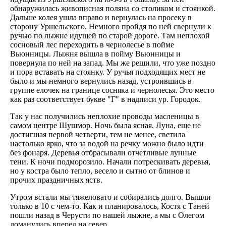
обнаружилась живописная поляна со столиком и стоянкой.
Дальше колея ушла вправо и вернулась на просеку в
сторону Уршельского. Немного пройдя по ней свернули к
ручью по лыжне идущей по старой дороге. Там неплохой
сосновый лес переходить в чернолесье в пойме
Вьюнницы. Лыжня вышла в пойму Вьюнницы и
повернула по ней на запад. Мы же решили, что уже поздно
и пора вставать на стоянку. У ручья подходящих мест не
было и мы немного вернулись назад, устроившись в
группе елочек на границе сосняка и чернолесья. Это место
как раз соответствует букве "Г" в надписи ур. Городок.
Так у нас получились неплохие проводы масленицы в
самом центре Шушмор. Ночь была ясная. Луна, еще не
достигшая первой четверти, тем не менее, светила
настолько ярко, что за водой на речку можно было идти
без фонаря. Деревья отбрасывали отчетливые лунные
тени. К ночи подморозило. Начали потрескивать деревья,
но у костра было тепло, весело и сытно от блинов и
прочих праздничных яств.
Утром встали мы тяжеловато и собирались долго. Вышли
только в 10 с чем-то. Как и планировалось, Костя с Таней
пошли назад в Черусти по нашей лыжне, а мы с Олегом
ломанулись вперед на север.