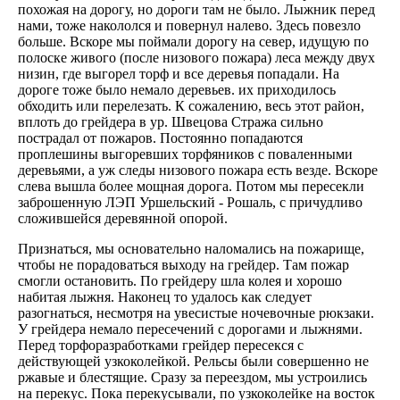
похожая на дорогу, но дороги там не было. Лыжник перед
нами, тоже накололся и повернул налево. Здесь повезло
больше. Вскоре мы поймали дорогу на север, идущую по
полоске живого (после низового пожара) леса между двух
низин, где выгорел торф и все деревья попадали. На
дороге тоже было немало деревьев. их приходилось
обходить или перелезать. К сожалению, весь этот район,
вплоть до грейдера в ур. Швецова Стража сильно
пострадал от пожаров. Постоянно попадаются
проплешины выгоревших торфяников с поваленными
деревьями, а уж следы низового пожара есть везде. Вскоре
слева вышла более мощная дорога. Потом мы пересекли
заброшенную ЛЭП Уршельский - Рошаль, с причудливо
сложившейся деревянной опорой.
Признаться, мы основательно наломались на пожарище,
чтобы не порадоваться выходу на грейдер. Там пожар
смогли остановить. По грейдеру шла колея и хорошо
набитая лыжня. Наконец то удалось как следует
разогнаться, несмотря на увесистые ночевочные рюкзаки.
У грейдера немало пересечений с дорогами и лыжнями.
Перед торфоразработками грейдер пересекся с
действующей узкоколейкой. Рельсы были совершенно не
ржавые и блестящие. Сразу за переездом, мы устроились
на перекус. Пока перекусывали, по узкоколейке на восток