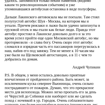
удалось. Запомнился только некий памятник (видимо
каким то революционным событиям) и уже
упоминавшаяся автобусная остановка в виде полусферы.
Дальше Лакинского автовокзала мы не поехали. Там стоял
полупустой автобус Шуя - Москва, на котором мы и
уехали. Причем рюкзаки и лыжи были удачно запихнуты в
грузовой отсек и мы ехали как белые люди. Правда этот
автобус простоял в Лакинске довольно долго и за это
время успел пройти еще один Московский автобус, но мы
протормозили - и слава богу. Очень скоро этот автобус
сломался и изрядная часть его пассажиров перегрузилась в
наш, набив его под завязку. Тем не менее к 10 часам мы
уже были на Щелковской автостанции, а в 11 с чем то
добрались по домам.
Андрей Чупикин
P.S. В общем, у меня остались довольно приятные
впечатления от пройденного района. Быть может, за
исключением куска севернее Вьюнницы, очень сильно
пострадавшего от пожаров. Думаю, что это прекрасное
место для велопохода. Можно легко проехать его за день
от Черустей до Собинки или наоборот или же сделать
поход с ночевкой в ур. Городок. Очень соблазнительно
устроить там более масштабные поиски (прочесывать лес