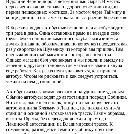
В долине Черной дорога летом видимо сырая. В местах
пересечения канав, справа от дороги отчетливо видны
перила пешеходных мостиков. За мостом через Таймигу в
конце длинного поля уже показались строения Березняков.
В Березняках две автобусные остановки, а автобус ходит
три раза в день. Одна остановка прямо на въезде в село
(белая будка напротив каменного клуба с магазином, а
другая (никак не обозначенная, но конечная) находится как
раз у своротки на Шувалиху из которой мы пришли. Там
очень живописный магазин и контора лесничества.
Однако магазин был уже закрыт и мы пошли к выезду из
деревни к другой остановке, где магазин в здании клуба
еще работал. Как раз успели упаковаться, как пришел
автобус. Чтобы не рисковать и как следует устроиться,
уехали на нем до конечной.
Автобус оказался коммерческим и на удивление удачным.
Обычно автобусы ходят до автостанции посреди Собинки.
Но этот дальше шел в парк, попутно выполняя рейс от
автостанции за Клязьму в Лакинск, где находится и ж/д
станция и основной автовокзал на трассе. Таким образом,
всего за 16р мы, без пересадок доехали прямо до
Лакинской автостанции на Владимирской трассе. К
сожалению, разглядеть в темноте Собинку почти не