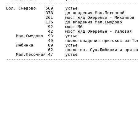
------------------------------------------------------
Бол. Смедово	569	устье

		378	до впадения Мал.Песочной

		261	мост ж/д Ожерелье - Михайлов

		136	до впадения Мал.Смедово

		 92	мост М6

		 42	мост ж/д Ожерелье - Узловая

    Мал.Смедово	 93	устье

		 49	после впадения притоков из Токарево и Корытни

    Любинка	 89	устье

		 62	после вп. Сух.Любинки и притока из Бузаково

    Мал.Песочная 47	устье
