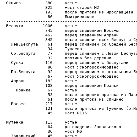
Скнига		380	устье

		325	мост старой М2

		193	после притока из Ярославцева

		 86	Дмитриевское

------------------------------------------------------
Беспута	       1006	устье

		745	перед впадением Восьмы

		462	перед впадением Апрани

		345	после слияния всех Беспут и Сушки

  Лев.Беспута	 61	перед слиянием со Средней Беспутой (Овечкино)

		 34	Тунаево

  Ср.Беспута	 77	перед слиянием с Левой Беспутой

		 32	плотина без деревни

  Сушка		110	перед слиянием с Беспутами

		 80	мост Ясногорск-Мордвес

  Пр.Беспута	 92	перед слиянием с остальными Беспутами

		 67	мост Ясногорск-Мордвес

  Апрань	183	устье

		108	перед впадением Пранки

    Пранка	 67	устье

		 53	после впадения притока из Павловского

		 61	после притока из Спицино

  Восьма	217	устье

		121	после притока из Туелино (р.Незнань)

		 45	мост Р115

------------------------------------------------------
Мутенка		113	устье

		 64	до впадения Завальского

		 36	мост М6

  Завальский	 45	устье
