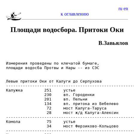
ru
en
к оглавлению
Площади водосбора. Притоки Оки
В.Завьялов
Измерения проведены по клечатой бумаге,

площади водосба Протвы и Нары -- из СЭС

Левые притоки Оки от Калуги до Серпухова

------------------------------------------------------
Калужка		251	устье

		230	вп. Городенки

		201	вп. Пельни

		134	вп. притока из Бебелево

		 72	мост Калуга-Таруса

		 28	мост ж/д Калуга-Алексин

------------------------------------------------------
Комола		 75	устье

		 34	мост Ферзиково-Кольцово

------------------------------------------------------