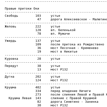
------------------------------------------------------
Правые притоки Оки

------------------------------------------------------
Свободь		103	устье

		 47	дорога Алексеевское - Малютино

------------------------------------------------------
Желовь		222	устье

		128	вп. Беленькой

		 78	вп. Мужачи	

------------------------------------------------------
Ужердь		137	устье

		109	после притока из Рождествено

		 36	мост Песочная - Кременево

		 19	мост в Никитье

------------------------------------------------------
Куровка		 28	устье

------------------------------------------------------
Передут		 38	устье

		 13	мост Р132

------------------------------------------------------
Дугна		202	устье

		124	мост Р132

------------------------------------------------------
Крушма		402	устье

		334	перед впадение Ничиги

		273	после слияния Левой и Правой Крушм

  Крушма Левая	143	слияние с Правой Крушмой

		 82	дорога Синютино - Занинка

		 30	мост Р132
