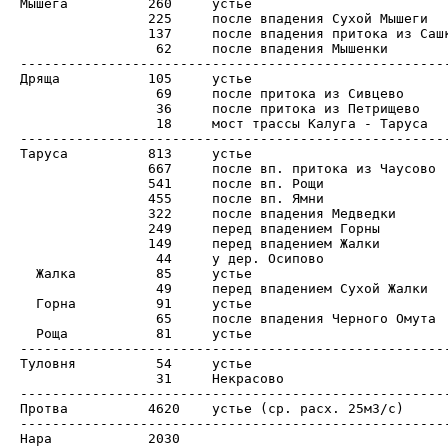
Мышега		260	устье

		225	после впадения Сухой Мышеги

		137	после впадения притока из Сашкино

		 62	после впадения Мышенки		

------------------------------------------------------
Дряща		105	устье

		 69	после притока из Сивцево

		 36	после притока из Петрищево

		 18	мост трассы Калуга - Таруса

------------------------------------------------------
Таруса		813	устье

		667	после вп. притока из Чаусово

		541	после вп. Рощи

		455	после вп. Ямни

		322	после впадения Медведки

		249	перед впадением Горны

		149	перед впадением Жалки

		 44	у дер. Осипово

  Жалка		 85	устье

                 49	перед впадением Сухой Жалки

  Горна		 91	устье

		 65	после впадения Черного Омута

  Роща		 81	устье

------------------------------------------------------
Туловня		 54	устье

		 31	Некрасово

------------------------------------------------------
Протва		4620	устье (ср. расх. 25м3/с)

------------------------------------------------------
Нара		2030
