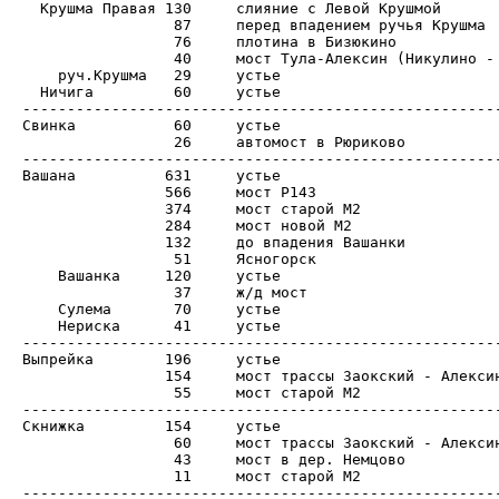
  Крушма Правая	130	слияние с Левой Крушмой

		 87	перед впадением ручья Крушма

		 76	плотина в Бизюкино

		 40	мост Тула-Алексин (Никулино - Никулинские Выселки)

    руч.Крушма	 29	устье

  Ничига	 60	устье

------------------------------------------------------
Свинка		 60	устье

		 26	автомост в Рюриково

------------------------------------------------------
Вашана		631	устье

		566	мост Р143

		374	мост старой М2

		284	мост новой М2

 		132	до впадения Вашанки

		 51	Ясногорск

    Вашанка	120	устье

                 37	ж/д мост

    Сулема	 70	устье

    Нериска	 41	устье

------------------------------------------------------
Выпрейка	196	устье

		154	мост трассы Заокский - Алексин

		 55	мост старой М2

------------------------------------------------------
Скнижка		154	устье

		 60	мост трассы Заокский - Алексин

		 43	мост в дер. Немцово

		 11	мост старой М2

------------------------------------------------------