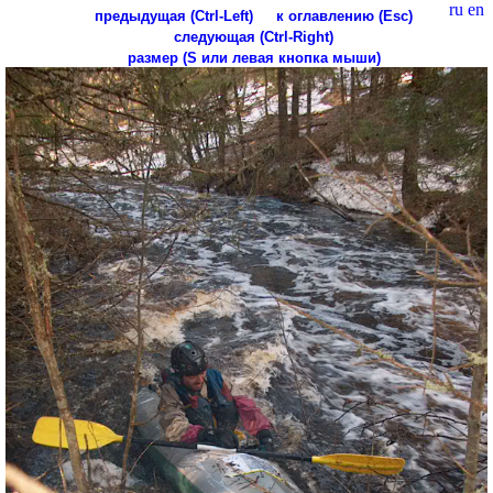
ru
en
предыдущая (Ctrl-Left)
к оглавлению (Esc)
следующая (Ctrl-Right)
размер (S или левая кнопка мыши)