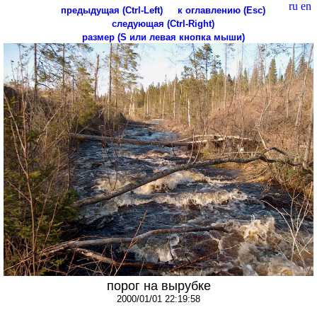
ru
en
предыдущая (Ctrl-Left)
к оглавлению (Esc)
следующая (Ctrl-Right)
размер (S или левая кнопка мыши)
порог на вырубке
2000/01/01 22:19:58