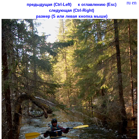
ru
en
предыдущая (Ctrl-Left)
к оглавлению (Esc)
следующая (Ctrl-Right)
размер (S или левая кнопка мыши)