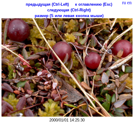
ru
en
предыдущая (Ctrl-Left)
к оглавлению (Esc)
следующая (Ctrl-Right)
размер (S или левая кнопка мыши)
2000/01/01 14:25:30