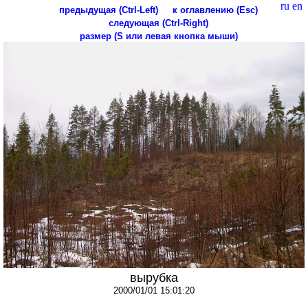
ru
en
предыдущая (Ctrl-Left)
к оглавлению (Esc)
следующая (Ctrl-Right)
размер (S или левая кнопка мыши)
вырубка
2000/01/01 15:01:20