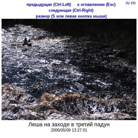
ru
en
предыдущая (Ctrl-Left)
к оглавлению (Esc)
следующая (Ctrl-Right)
размер (S или левая кнопка мыши)
Леша на заходе в третий падун
2006/05/09 13:27:01