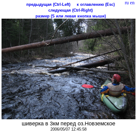
ru
en
предыдущая (Ctrl-Left)
к оглавлению (Esc)
следующая (Ctrl-Right)
размер (S или левая кнопка мыши)
шиверка в 3км перед оз.Новземское
2006/05/07 12:45:58