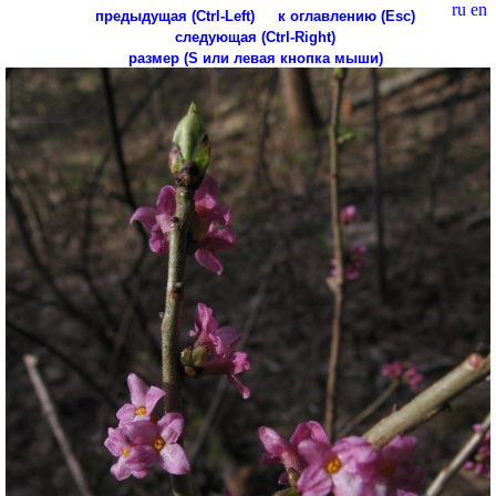
ru
en
предыдущая (Ctrl-Left)
к оглавлению (Esc)
следующая (Ctrl-Right)
размер (S или левая кнопка мыши)