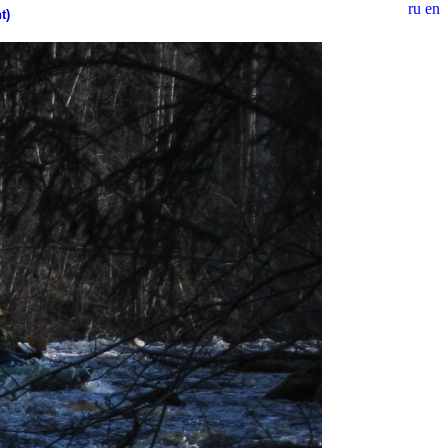
ru
en
t)