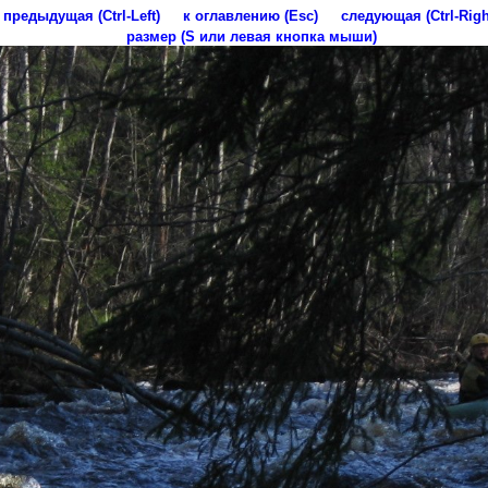
предыдущая (Ctrl-Left)
к оглавлению (Esc)
следующая (Ctrl-Righ
размер (S или левая кнопка мыши)