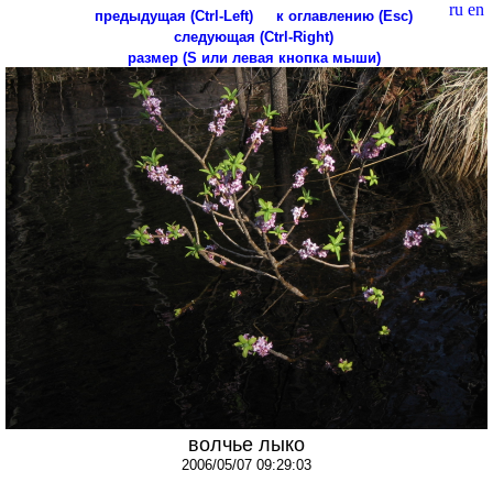
ru
en
предыдущая (Ctrl-Left)
к оглавлению (Esc)
следующая (Ctrl-Right)
размер (S или левая кнопка мыши)
волчье лыко
2006/05/07 09:29:03