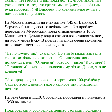
сказал: "Не гребите, я вас покатаю." И, чтобы закрепить
уверенность в том, что грести мы не будем, он свёл нам
руки морозом :-))))! Впрочем, по крайней мере рулить у
нас кое-как получалось.
Из Москвы выехали на электричке 7:45 от Выхино. В
Черустях были в десять с небольшим и без проблем
пересели на Муромский поезд отправлением в 10:30.
Машинист за бутылку водки согласился остановить поезд
на мосту через Бужу. В поезде питались очень вкусными
пирожками местного производства.
"Не положено так", сказал он. Но вид бутылки вызвал в
его глазах большое оживление. Он инстинктивно
потянулся к ней. "Отличная", говорю, - завод "Кристалл"!
"Остановим", сказал он, по-военному чётко. Даром, что не
козырнул!
Тётя, продающая пирожки, отвергла мою 100-рублёвку.
Судя по всему, деньги такого калибра там появляются
нечасто....
На реке были в 11:10. Собрались, пообедали и примерно в
13:30 выплыли.
Пока обедали и собирались, лениво растаяли последние