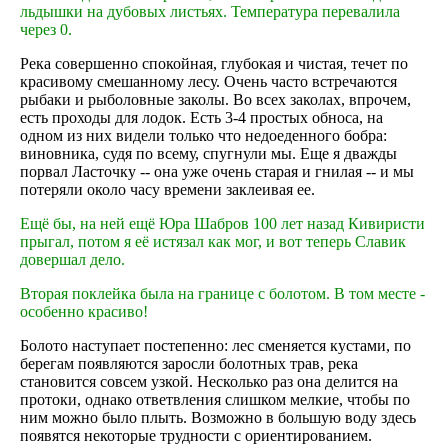
льдышки на дубовых листьях. Температура перевалила
через 0.
Река совершенно спокойная, глубокая и чистая, течет по
красивому смешанному лесу. Очень часто встречаются
рыбаки и рыболовные заколы. Во всех заколах, впрочем,
есть проходы для лодок. Есть 3-4 простых обноса, на
одном из них видели только что недоеденного бобра:
виновника, судя по всему, спугнули мы. Еще я дважды
порвал Ласточку -- она уже очень старая и гнилая -- и мы
потеряли около часу времени заклеивая ее.
Ещё бы, на ней ещё Юра Шабров 100 лет назад Кивиристи
прыгал, потом я её истязал как мог, и вот теперь Славик
довершал дело.
Вторая поклейка была на границе с болотом. В том месте -
особенно красиво!
Болото наступает постепенно: лес сменяется кустами, по
берегам появляются заросли болотных трав, река
становится совсем узкой. Несколько раз она делится на
протоки, однако ответвления слишком мелкие, чтобы по
ним можно было плыть. Возможно в большую воду здесь
появятся некоторые трудности с ориентированием.