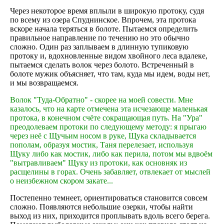
Через некоторое время вплыли в широкую протоку, судя
по всему из озера Спуднинское. Впрочем, эта протока
вскоре начала теряться в болоте. Пытаемся определить
правильное направление по течению но это обычно
сложно. Один раз заплываем в длинную тупиковую
протоку и, вдохновленные видом хвойного леса вдалеке,
пытаемся сделать волок через болото. Встреченный в
болоте мужик объясняет, что там, куда мы идем, воды нет,
и мы возвращаемся.
Волок "Туда-Обратно" - скорее на моей совести. Мне
казалось, что на карте отмечена эта исчезающе маленькая
протока, в конечном счёте сокращающая путь. На "Ура"
преодолеваем протоки по следующему методу: я прыгаю
через неё с Щучьим носом в руке, Щука складывается
пополам, образуя мостик, Таня перелезает, используя
Щуку либо как мостик, либо как перила, потом мы вдвоём
"вытравливаем" Щуку из протоки, как основняк из
расщелины в горах. Очень забавляет, отвлекает от мыслей
о неизбежном скором закате...
Постепенно темнеет, ориентироваться становится совсем
сложно. Появляются небольшие озерки, чтобы найти
выход из них, приходится проплывать вдоль всего берега.