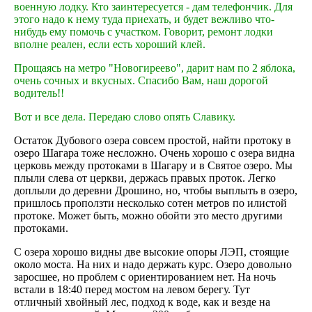
военную лодку. Кто заинтересуется - дам телефончик. Для
этого надо к нему туда приехать, и будет вежливо что-
нибудь ему помочь с участком. Говорит, ремонт лодки
вполне реален, если есть хороший клей.
Прощаясь на метро "Новогиреево", дарит нам по 2 яблока,
очень сочных и вкусных. Спасибо Вам, наш дорогой
водитель!!
Вот и все дела. Передаю слово опять Славику.
Остаток Дубового озера совсем простой, найти протоку в
озеро Шагара тоже несложно. Очень хорошо с озера видна
церковь между протоками в Шагару и в Святое озеро. Мы
плыли слева от церкви, держась правых проток. Легко
доплыли до деревни Дрошино, но, чтобы выплыть в озеро,
пришлось проползти несколько сотен метров по илистой
протоке. Может быть, можно обойти это место другими
протоками.
С озера хорошо видны две высокие опоры ЛЭП, стоящие
около моста. На них и надо держать курс. Озеро довольно
заросшее, но проблем с ориентированием нет. На ночь
встали в 18:40 перед мостом на левом берегу. Тут
отличный хвойный лес, подход к воде, как и везде на