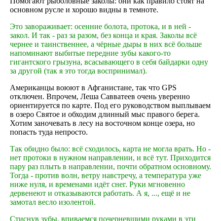
Помогают рыболовные заколы: они как правило стоят на
основном русле и хорошо видны в темноте.
Это завораживает: осенние болота, протока, и в ней -
закол. И так - раз за разом, без конца и края. Заколы всё
чернее и таинственнее, а чёрные дыры в них всё больше
напоминают выбитые передние зубы какого-то
гигантского грызуна, всасывающего в себя байдарки одну
за другой (так я это тогда воспринимал).
Американцы воюют в Афганистане, так что GPS
отключен. Впрочем, Леша Савватеев очень уверенно
ориентируется по карте. Под его руководством выплываем
в озеро Святое и обходим длинный мыс правого берега.
Хотим заночевать в лесу на восточном конце озера, но
попасть туда непросто.
Так обидно было: всё сходилось, карта не могла врать. Но -
нет протоки в нужном направлении, и всё тут. Приходится
пару раз плыть в направлении, почти обратном основному.
Тогда - против волн, ветру навстречу, а температура уже
ниже нуля, и временами идёт снег. Руки мгновенно
дервенеют и отказываются работать. А я, ..., ещё и не
замотал весло изолентой.
Стиснув зубы, впиваемся почерневшими руками в эти