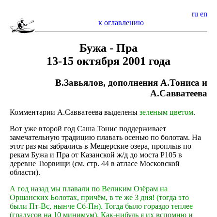
ru
en
к оглавлению
Бужа - Пра
13-15 октября 2001 года
В.Завьялов, дополнения А.Тониса и
А.Савватеева
Комментарии А.Савватеева выделены
зеленым цветом
.
Вот уже второй год Саша Тонис поддерживает
замечательную традицию плавать осенью по болотам. На
этот раз мы забрались в Мещерские озера, проплыв по
рекам Бужа и Пра от Казанской ж/д до моста Р105 в
деревне Тюрвищи (см. стр. 44 в атласе Московской
области).
А год назад мы плавали по Великим Озёрам на
Оршанских Болотах, причём, в те же 3 дня! (тогда это
были Пт-Вс, нынче Сб-Пн). Тогда было гораздо теплее
(градусов на 10 минимум). Как-нибудь я их вспомню и