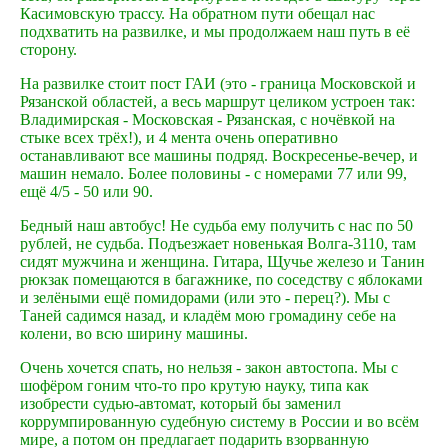
Касимовскую трассу. На обратном пути обещал нас
подхватить на развилке, и мы продолжаем наш путь в её
сторону.
На развилке стоит пост ГАИ (это - граница Московской и
Рязанской областей, а весь маршрут целиком устроен так:
Владимирская - Московская - Рязанская, с ночёвкой на
стыке всех трёх!), и 4 мента очень оперативно
останавливают все машины подряд. Воскресенье-вечер, и
машин немало. Более половины - с номерами 77 или 99,
ещё 4/5 - 50 или 90.
Бедный наш автобус! Не судьба ему получить с нас по 50
рублей, не судьба. Подъезжает новенькая Волга-3110, там
сидят мужчина и женщина. Гитара, Щучье железо и Танин
рюкзак помещаются в багажнике, по соседству с яблоками
и зелёными ещё помидорами (или это - перец?). Мы с
Таней садимся назад, и кладём мою громадину себе на
колени, во всю ширину машины.
Очень хочется спать, но нельзя - закон автостопа. Мы с
шофёром гоним что-то про крутую науку, типа как
изобрести судью-автомат, который бы заменил
коррумпированную судебную систему в России и во всём
мире, а потом он предлагает подарить взорванную