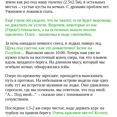
земли как раз под нашу палатку (2.5х2.5м), в остальных
местах -- густые кусты на кочках. С дровами проблем нет.
Ужинаем и ложимся спать.
Ещё утром обсуждали, что не хватит, если будет морозище,
но докупить не успели. Впрочем, некоторые из нас
(Герои!) отказались, а на остальных вышло вполне
прилично. Плюс - запивочка в виде глинтвейна.
За ночь нападало немного снега, в лодках намерз лед.
Щука под снегом, как это романтично! Белое на
Голубом....
Выплыли около 10:00. Теперь нам уже не
нужно плыть на восточный конец озера, так что плывем
вдоль западного берега. На длинном мысу, который мы
огибали ночью, обнаружилась изба.
Озеро по-прежнему заросшее, приходится выискивать
путь в протоках. На небольшом острове видели еще одну
избу, тут же встретили мужиков на лодке. Они удивленно
спросили, где мы ночевали, мы ответили, что под ивой.
"А... Под ивой..." -- сказали они с пониманием и
сочувствием.
Последние 1.5-2 км озеро чистое, надо держать курс на
турбазу на правом берегу.
Очень красивое место! Кстати,