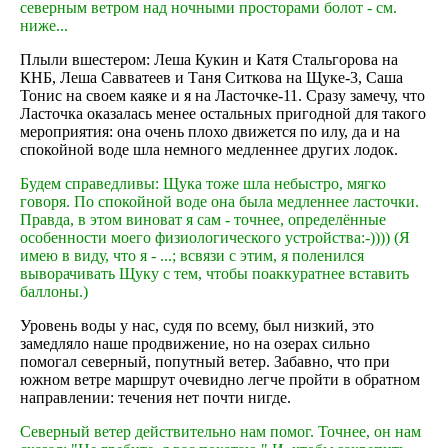
северным ветром над ночными просторами болот - см.
ниже...
Плыли вшестером: Леша Кукин и Катя Стальгорова на
КНБ, Леша Савватеев и Таня Ситкова на Щуке-3, Саша
Тонис на своем каяке и я на Ласточке-11. Сразу замечу, что
Ласточка оказалась менее остальных пригодной для такого
мероприятия: она очень плохо движется по илу, да и на
спокойной воде шла немного медленнее других лодок.
Будем справедливы: Щука тоже шла небыстро, мягко
говоря. По спокойной воде она была медленнее ласточки.
Правда, в этом виноват я сам - точнее, определённые
особенности моего физиологического устройства:-)))) (Я
имею в виду, что я - ...; всвязи с этим, я поленился
выворачивать Щуку с тем, чтобы поаккуратнее вставить
баллоны.)
Уровень воды у нас, судя по всему, был низкий, это
замедляло наше продвижение, но на озерах сильно
помогал северный, попутный ветер. Забавно, что при
южном ветре маршрут очевидно легче пройти в обратном
направлении: течения нет почти нигде.
Северный ветер действительно нам помог. Точнее, он нам