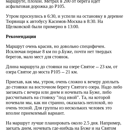
маршруте, плохой. Метрах в 200 от берега идет
асфальтовая дорожка до Р105.
Утром проснулись в 6:30, и успели на остановку в деревне
Тюрвищи к автобусу Касимов-Москва в 8:30. На
Щелковской были примерно в 13:00.
Рекомендации
Маршрут очень красив, но довольно специфичен.
Исключая первые 8 км по р.Буже, почти нет твердых
берегов, мало мест для стоянок.
Длина маршрута до стоянки на озере Святое -- 23 км, от
озера Святое до моста Р105 -- 21 км.
Приехав, как мы, утром, очень сложно к вечеру доплыть
до стоянки на восточном берегу Святого озера. Надо либо
заезжать с вечера или днем и ночевать на Буже, либо
рассчитывать на стоянку "под ивой". Та, на которой
ночевали мы, как ни странно, оказалась неплохой, но
очень тесной. Для группы из нескольких человек это
вполне приемлемый вариант.
На маршрут лучше планировать около 2.5 дня. Например,
заехать днем, ночевать где-нибудь на Буже и на Святом