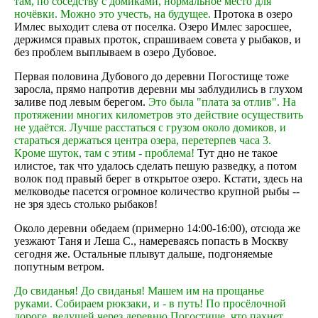
там, по соседству с домиками, нормальное место для
ночёвки. Можно это учесть, на будущее.
Протока в озеро
Имлес выходит слева от поселка. Озеро Имлес заросшее,
держимся правых проток, спрашиваем совета у рыбаков, и
без проблем выплываем в озеро Дубовое.
Первая половина Дубового до деревни Погостище тоже
заросла, прямо напротив деревни мы заблудились в глухом
заливе под левым берегом.
Это была "плата за отлив". На
протяжении многих километров это действие осуществить
не удаётся. Лучше расстаться с грузом около домиков, и
стараться держаться центра озера, перетерпев часа 3.
Кроме шуток, там с этим - проблема!
Тут дно не такое
илистое, так что удалось сделать пешую разведку, а потом
волок под правый берег в открытое озеро. Кстати, здесь на
мелководье пасется огромное количество крупной рыбы --
не зря здесь столько рыбаков!
Около деревни обедаем (примерно 14:00-16:00), отсюда же
уезжают Таня и Леша С., намереваясь попасть в Москву
сегодня же. Остальные плывут дальше, подгоняемые
попутным ветром.
До свиданья! До свиданья! Машем им на прощанье
руками. Собираем рюкзаки, и - в путь! По просёлочной
дороге, ведущей через деревню Погостище, что пахнет