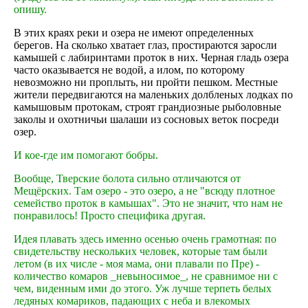
опишу.
В этих краях реки и озера не имеют определенных
берегов. На сколько хватает глаз, простираются заросли
камышей с лабиринтами проток в них. Черная гладь озера
часто оказывается не водой, а илом, по которому
невозможно ни проплыть, ни пройти пешком. Местные
жители передвигаются на маленьких долбленых лодках по
камышовым протокам, строят грандиозные рыболовные
заколы и охотничьи шалаши из сосновых веток посреди
озер.
И кое-где им помогают бобры.
Вообще, Тверские болота сильно отличаются от
Мещёрских. Там озеро - это озеро, а не "всюду плотное
семейство проток в камышах". Это не значит, что нам не
понравилось! Просто специфика другая.
Идея плавать здесь именно осенью очень грамотная: по
свидетельству нескольких человек, которые там были
летом (в их числе - моя мама, они плавали по Пре) -
количество комаров _невыносимое_, не сравнимое ни с
чем, виденным ими до этого. Уж лучше терпеть белых
ледяных комариков, падающих с неба и влекомых