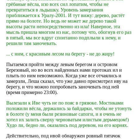
грёбаные вёсла, изо всех сил лопатим, чтобы не
превратиться в льдышку. Уровень замерзания
приближается к Уралу-2001. И тут вижу: дерево, растёт
прямо на болоте. Но ведь не может же дерево такой
высоты расти непосредственно из ила! Наверное, эта
мысль пришла многим из нас, потому что, обогнув его раз
в пятый, мы все вдруг спонтанно подплыли к нему, и
решили там заночевать.
... с ним, с красивым лесом на берегу - не до жиру!
Пытаемся пройти между левым берегом и островом
Березовый, но во всех найденных нами протоках ил и
плыть по ним невозможно. Когда уже все отчаялись и
замерзли, Леша сказал, что уже давно присмотрел иву на
берегу, и что можно попробовать заночевать под ней
(время примерно 23:00).
Вылезали к Иве чуть не по пояс в грязюке. Мостиками
положили вёсла, держались за байдарки, чтобы не утонуть
в болоте (у меня были резиновые сапоги, и я очень не
хотел их залить сверху черноватым илистым дерьмецом!)
Худо ли, бедно ли, оказались под деревом, на его корнях.
Действительно, под ивой обнаружен ровный пятачок