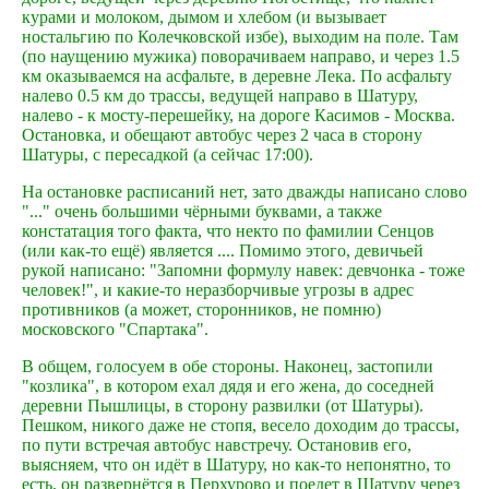
курами и молоком, дымом и хлебом (и вызывает
ностальгию по Колечковской избе), выходим на поле. Там
(по наущению мужика) поворачиваем направо, и через 1.5
км оказываемся на асфальте, в деревне Лека. По асфальту
налево 0.5 км до трассы, ведущей направо в Шатуру,
налево - к мосту-перешейку, на дороге Касимов - Москва.
Остановка, и обещают автобус через 2 часа в сторону
Шатуры, с пересадкой (а сейчас 17:00).
На остановке расписаний нет, зато дважды написано слово
"..." очень большими чёрными буквами, а также
констатация того факта, что некто по фамилии Сенцов
(или как-то ещё) является .... Помимо этого, девичьей
рукой написано: "Запомни формулу навек: девчонка - тоже
человек!", и какие-то неразборчивые угрозы в адрес
противников (а может, сторонников, не помню)
московского "Спартака".
В общем, голосуем в обе стороны. Наконец, застопили
"козлика", в котором ехал дядя и его жена, до соседней
деревни Пышлицы, в сторону развилки (от Шатуры).
Пешком, никого даже не стопя, весело доходим до трассы,
по пути встречая автобус навстречу. Остановив его,
выясняем, что он идёт в Шатуру, но как-то непонятно, то
есть, он развернётся в Перхурово и поедет в Шатуру через