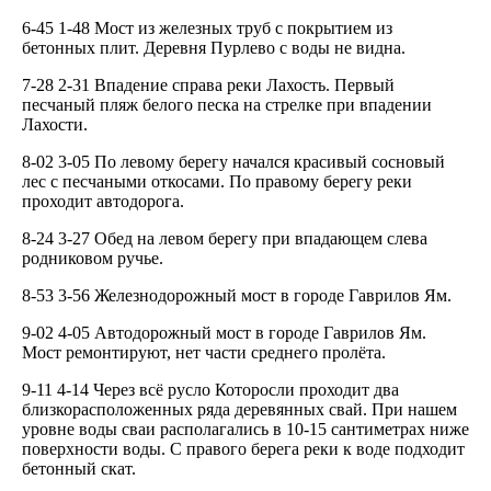
6-45 1-48 Мост из железных труб с покрытием из
бетонных плит. Деревня Пурлево с воды не видна.
7-28 2-31 Впадение справа реки Лахость. Первый
песчаный пляж белого песка на стрелке при впадении
Лахости.
8-02 3-05 По левому берегу начался красивый сосновый
лес с песчаными откосами. По правому берегу реки
проходит автодорога.
8-24 3-27 Обед на левом берегу при впадающем слева
родниковом ручье.
8-53 3-56 Железнодорожный мост в городе Гаврилов Ям.
9-02 4-05 Автодорожный мост в городе Гаврилов Ям.
Мост ремонтируют, нет части среднего пролёта.
9-11 4-14 Через всё русло Которосли проходит два
близкорасположенных ряда деревянных свай. При нашем
уровне воды сваи располагались в 10-15 сантиметрах ниже
поверхности воды. С правого берега реки к воде подходит
бетонный скат.