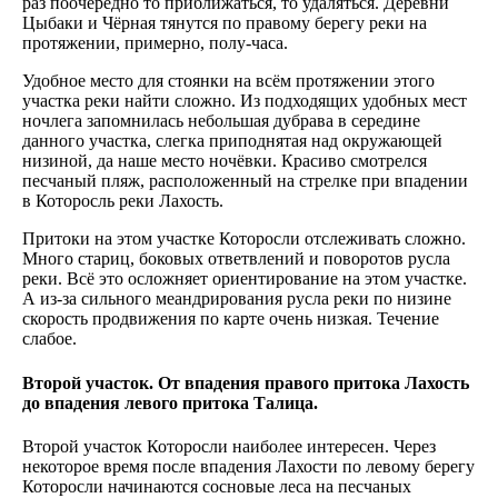
раз поочерёдно то приближаться, то удаляться. Деревни
Цыбаки и Чёрная тянутся по правому берегу реки на
протяжении, примерно, полу-часа.
Удобное место для стоянки на всём протяжении этого
участка реки найти сложно. Из подходящих удобных мест
ночлега запомнилась небольшая дубрава в середине
данного участка, слегка приподнятая над окружающей
низиной, да наше место ночёвки. Красиво смотрелся
песчаный пляж, расположенный на стрелке при впадении
в Которосль реки Лахость.
Притоки на этом участке Которосли отслеживать сложно.
Много стариц, боковых ответвлений и поворотов русла
реки. Всё это осложняет ориентирование на этом участке.
А из-за сильного меандрирования русла реки по низине
скорость продвижения по карте очень низкая. Течение
слабое.
Второй участок. От впадения правого притока Лахость
до впадения левого притока Талица.
Второй участок Которосли наиболее интересен. Через
некоторое время после впадения Лахости по левому берегу
Которосли начинаются сосновые леса на песчаных