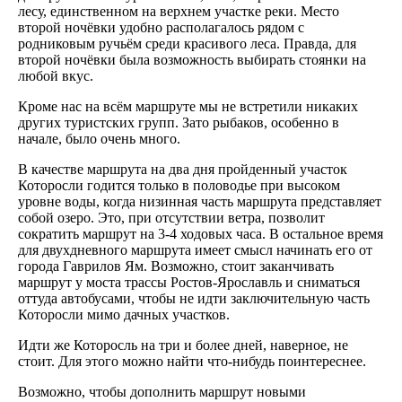
лесу, единственном на верхнем участке реки. Место
второй ночёвки удобно располагалось рядом с
родниковым ручьём среди красивого леса. Правда, для
второй ночёвки была возможность выбирать стоянки на
любой вкус.
Кроме нас на всём маршруте мы не встретили никаких
других туристских групп. Зато рыбаков, особенно в
начале, было очень много.
В качестве маршрута на два дня пройденный участок
Которосли годится только в половодье при высоком
уровне воды, когда низинная часть маршрута представляет
собой озеро. Это, при отсутствии ветра, позволит
сократить маршрут на 3-4 ходовых часа. В остальное время
для двухдневного маршрута имеет смысл начинать его от
города Гаврилов Ям. Возможно, стоит заканчивать
маршрут у моста трассы Ростов-Ярославль и сниматься
оттуда автобусами, чтобы не идти заключительную часть
Которосли мимо дачных участков.
Идти же Которосль на три и более дней, наверное, не
стоит. Для этого можно найти что-нибудь поинтереснее.
Возможно, чтобы дополнить маршрут новыми