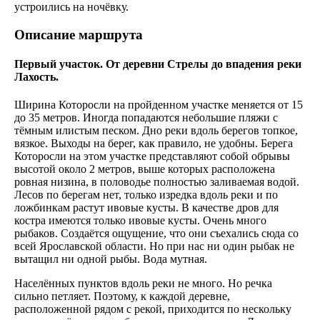
устроились на ночёвку.
Описание маршрута
Первый участок. От деревни Стрелы до впадения реки
Лахость.
Ширина Которосли на пройденном участке меняется от 15
до 35 метров. Иногда попадаются небольшие пляжи с
тёмным илистым песком. Дно реки вдоль берегов топкое,
вязкое. Выходы на берег, как правило, не удобны. Берега
Которосли на этом участке представляют собой обрывы
высотой около 2 метров, выше которых расположена
ровная низина, в половодье полностью заливаемая водой.
Лесов по берегам нет, только изредка вдоль реки и по
ложбинкам растут ивовые кусты. В качестве дров для
костра имеются только ивовые кусты. Очень много
рыбаков. Создаётся ощущение, что они съехались сюда со
всей Ярославской области. Но при нас ни один рыбак не
вытащил ни одной рыбы. Вода мутная.
Населённых пунктов вдоль реки не много. Но речка
сильно петляет. Поэтому, к каждой деревне,
расположенной рядом с рекой, приходится по нескольку