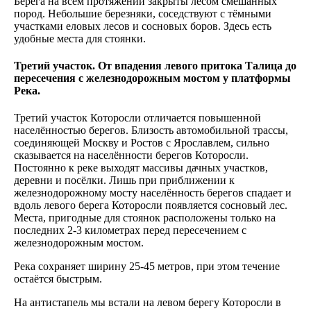
Берега на всём протяжении закрыты лесом смешанных
пород. Небольшие березняки, соседствуют с тёмными
участками еловых лесов и сосновых боров. Здесь есть
удобные места для стоянки.
Третий участок. От впадения левого притока Талица до
пересечения с железнодорожным мостом у платформы
Река.
Третий участок Которосли отличается повышенной
населённостью берегов. Близость автомобильной трассы,
соединяющей Москву и Ростов с Ярославлем, сильно
сказывается на населённости берегов Которосли.
Постоянно к реке выходят массивы дачных участков,
деревни и посёлки. Лишь при приближении к
железнодорожному мосту населённость берегов спадает и
вдоль левого берега Которосли появляется сосновый лес.
Места, пригодные для стоянок расположены только на
последних 2-3 километрах перед пересечением с
железнодорожным мостом.
Река сохраняет ширину 25-45 метров, при этом течение
остаётся быстрым.
На антистапель мы встали на левом берегу Которосли в