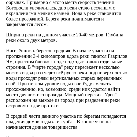
обрывах. Примерно с этого места скорость течения
Которосли увеличилась, дно реки стало песчаным с
вкраплениями мелких камней. Вода в реке становится
более прозрачной. Берега реки поднимаются и
закрываются лесом.
Ширина реки на данном участке 20-40 метров. Глубина
реки около двух метров.
Населённость берегов средняя. В начале участка на
протяжении 3-4 километров вдоль реки тянется Гаврилов
Ям, при этом близко к воде подходят только отдельные
строения. В "черте города" реку пересекает несколько
мостов и два раза через всё русло реки под поверхностью
воды проходят ряды вертикальных старых деревянных
свай. При низком уровне воды сваи будут мешать
прохождению, но, возможно, среди них удастся найти
место для чистого прохода. Мощный перекат "Урев"
расположен на выходе из города при разделении реки
островом на две протоки.
В средней части данного участка по берегам попадаются
владения домов отдыха и турбаз. В конце участка
начинаются дачные товарищества.