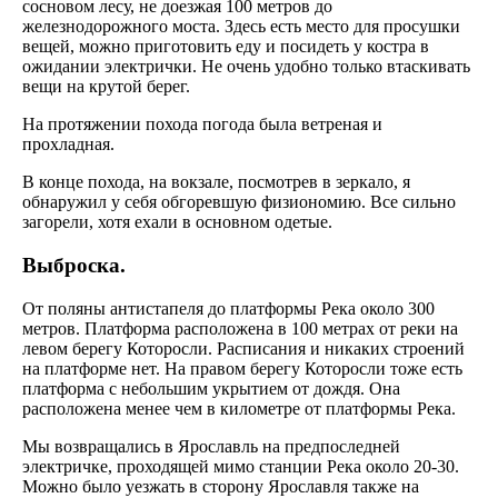
сосновом лесу, не доезжая 100 метров до
железнодорожного моста. Здесь есть место для просушки
вещей, можно приготовить еду и посидеть у костра в
ожидании электрички. Не очень удобно только втаскивать
вещи на крутой берег.
На протяжении похода погода была ветреная и
прохладная.
В конце похода, на вокзале, посмотрев в зеркало, я
обнаружил у себя обгоревшую физиономию. Все сильно
загорели, хотя ехали в основном одетые.
Выброска.
От поляны антистапеля до платформы Река около 300
метров. Платформа расположена в 100 метрах от реки на
левом берегу Которосли. Расписания и никаких строений
на платформе нет. На правом берегу Которосли тоже есть
платформа с небольшим укрытием от дождя. Она
расположена менее чем в километре от платформы Река.
Мы возвращались в Ярославль на предпоследней
электричке, проходящей мимо станции Река около 20-30.
Можно было уезжать в сторону Ярославля также на