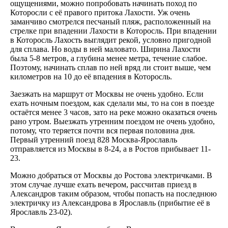
ощущениями, можно попробовать начинать поход по
Которосли с её правого притока Лахости. Уж очень
заманчиво смотрелся песчаный пляж, расположенный на
стрелке при впадении Лахости в Которосль. При впадении
в Которосль Лахость выглядит рекой, условно пригодной
для сплава. Но воды в ней маловато. Ширина Лахости
была 5-8 метров, а глубина менее метра, течение слабое.
Поэтому, начинать сплав по ней вряд ли стоит выше, чем
километров на 10 до её впадения в Которосль.
Заезжать на маршрут от Москвы не очень удобно. Если
ехать ночным поездом, как сделали мы, то на сон в поезде
остаётся менее 3 часов, зато на реке можно оказаться очень
рано утром. Выезжать утренним поездом не очень удобно,
потому, что теряется почти вся первая половина дня.
Первый утренний поезд 828 Москва-Ярославль
отправляется из Москвы в 8-24, а в Ростов прибывает 11-
23.
Можно добраться от Москвы до Ростова электричками. В
этом случае лучше ехать вечером, рассчитав приезд в
Александров таким образом, чтобы попасть на последнюю
электричку из Александрова в Ярославль (прибытие её в
Ярославль 23-02).