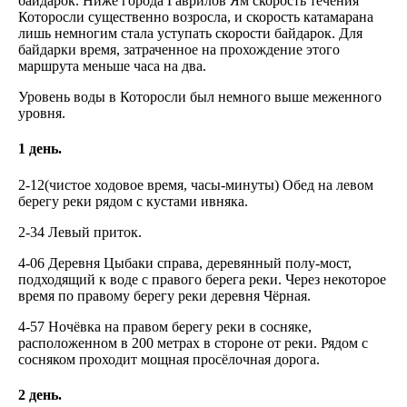
байдарок. Ниже города Гаврилов Ям скорость течения
Которосли существенно возросла, и скорость катамарана
лишь немногим стала уступать скорости байдарок. Для
байдарки время, затраченное на прохождение этого
маршрута меньше часа на два.
Уровень воды в Которосли был немного выше меженного
уровня.
1 день.
2-12(чистое ходовое время, часы-минуты) Обед на левом
берегу реки рядом с кустами ивняка.
2-34 Левый приток.
4-06 Деревня Цыбаки справа, деревянный полу-мост,
подходящий к воде с правого берега реки. Через некоторое
время по правому берегу реки деревня Чёрная.
4-57 Ночёвка на правом берегу реки в сосняке,
расположенном в 200 метрах в стороне от реки. Рядом с
сосняком проходит мощная просёлочная дорога.
2 день.