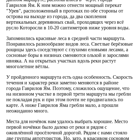
Гаврилов Ям. К ним можно отнести мощный перекат
"Урев", расположенный в протоках по обе стороны от
острова на выходе из города, да два скопления
вертикальных деревянных свай, проходящих через всё
русло Которосли в 10-20 сантиметров ниже уровня воды.
Запомнились красивые леса в средней части маршрута.
Понравилось разнообразие видов леса. Светлые берёзовые
рощицы здесь соседствуют с глухими еловыми лесами, а
сосновые боры в низинах сменяются ольхой и зарослями
ивняка. А на открытых участках вдоль реки растут
многолетние вётлы.
У пройденного маршрута есть одна особенность. Скорость
течения и характер реки заметно меняются в районе
города Гаврилов Ям. Поэтому, сложилось ощущение, что
на низинном участке в первой трети маршрута мы гребли
не покладая рук и при этом почти не продвигались по
карте. А ниже Гаврилов Яма гребли мало, а прошли
неожиданно много.
Места для ночёвок нам удалось выбрать хорошие. Место
первой ночёвки было далеко от реки и рядом с
оживлённой просёлочной дорогой. Рядом с нами стояло
две группы автотуристов. Но, зато, в красивом сосновом