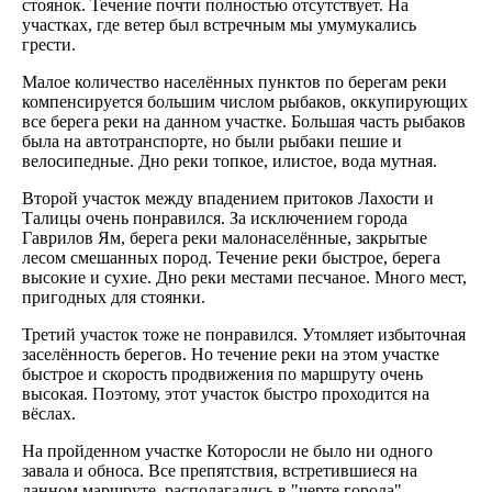
стоянок. Течение почти полностью отсутствует. На
участках, где ветер был встречным мы умумукались
грести.
Малое количество населённых пунктов по берегам реки
компенсируется большим числом рыбаков, оккупирующих
все берега реки на данном участке. Большая часть рыбаков
была на автотранспорте, но были рыбаки пешие и
велосипедные. Дно реки топкое, илистое, вода мутная.
Второй участок между впадением притоков Лахости и
Талицы очень понравился. За исключением города
Гаврилов Ям, берега реки малонаселённые, закрытые
лесом смешанных пород. Течение реки быстрое, берега
высокие и сухие. Дно реки местами песчаное. Много мест,
пригодных для стоянки.
Третий участок тоже не понравился. Утомляет избыточная
заселённость берегов. Но течение реки на этом участке
быстрое и скорость продвижения по маршруту очень
высокая. Поэтому, этот участок быстро проходится на
вёслах.
На пройденном участке Которосли не было ни одного
завала и обноса. Все препятствия, встретившиеся на
данном маршруте, располагались в "черте города"