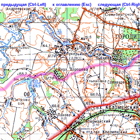
предыдущая (Ctrl-Left)
к оглавлению (Esc)
следующая (Ctrl-Righ