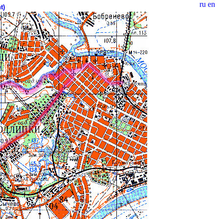
ru
en
t)