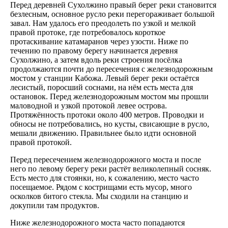
Перед деревней Сухолжино правый берег реки становится
безлесным, основное русло реки перегораживает большой
завал. Нам удалось его преодолеть по узкой и мелкой
правой протоке, где потребовалось короткое
протаскивание катамаранов через узости. Ниже по
течению по правому берегу начинается деревня
Сухолжино, а затем вдоль реки строения посёлка
продолжаются почти до пересечения с железнодорожным
мостом у станции Кабожа. Левый берег реки остаётся
лесистый, поросший соснами, на нём есть места для
остановок. Перед железнодорожным мостом мы прошли
маловодной и узкой протокой левее острова.
Протяжённость протоки около 400 метров. Проводки и
обносы не потребовались, но кусты, свисающие в русло,
мешали движению. Правильнее было идти основной
правой протокой.
Перед пересечением железнодорожного моста и после
него по левому берегу реки растёт великолепный сосняк.
Есть место для стоянки, но, к сожалению, место часто
посещаемое. Рядом с кострищами есть мусор, много
осколков битого стекла. Мы сходили на станцию и
докупили там продуктов.
Ниже железнодорожного моста часто попадаются