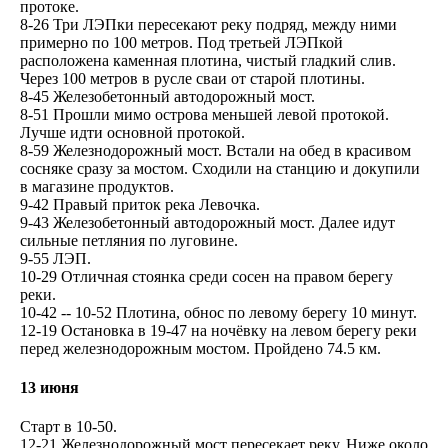
протоке.
8-26 Три ЛЭПки пересекают реку подряд, между ними
примерно по 100 метров. Под третьей ЛЭПкой
расположена каменная плотина, чистый гладкий слив.
Через 100 метров в русле сваи от старой плотины.
8-45 Железобетонный автодорожный мост.
8-51 Прошли мимо острова меньшей левой протокой.
Лучше идти основной протокой.
8-59 Железнодорожный мост. Встали на обед в красивом
сосняке сразу за мостом. Сходили на станцию и докупили
в магазине продуктов.
9-42 Правый приток река Левочка.
9-43 Железобетонный автодорожный мост. Далее идут
сильные петляния по луговине.
9-55 ЛЭП.
10-29 Отличная стоянка среди сосен на правом берегу
реки.
10-42 -- 10-52 Плотина, обнос по левому берегу 10 минут.
12-19 Остановка в 19-47 на ночёвку на левом берегу реки
перед железнодорожным мостом. Пройдено 74.5 км.
13 июня
Старт в 10-50.
12-21 Железнодорожный мост пересекает реку. Ниже около