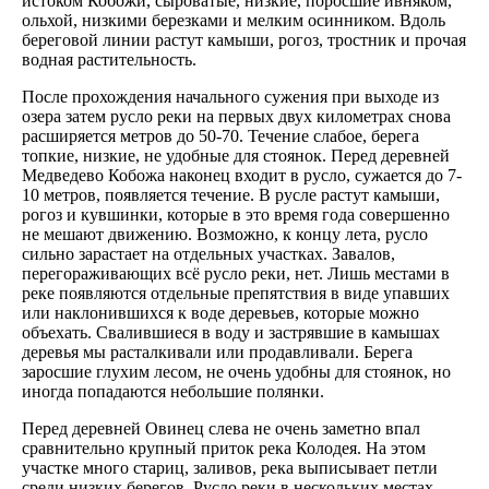
истоком Кобожи, сыроватые, низкие, поросшие ивняком,
ольхой, низкими березками и мелким осинником. Вдоль
береговой линии растут камыши, рогоз, тростник и прочая
водная растительность.
После прохождения начального сужения при выходе из
озера затем русло реки на первых двух километрах снова
расширяется метров до 50-70. Течение слабое, берега
топкие, низкие, не удобные для стоянок. Перед деревней
Медведево Кобожа наконец входит в русло, сужается до 7-
10 метров, появляется течение. В русле растут камыши,
рогоз и кувшинки, которые в это время года совершенно
не мешают движению. Возможно, к концу лета, русло
сильно зарастает на отдельных участках. Завалов,
перегораживающих всё русло реки, нет. Лишь местами в
реке появляются отдельные препятствия в виде упавших
или наклонившихся к воде деревьев, которые можно
объехать. Свалившиеся в воду и застрявшие в камышах
деревья мы расталкивали или продавливали. Берега
заросшие глухим лесом, не очень удобны для стоянок, но
иногда попадаются небольшие полянки.
Перед деревней Овинец слева не очень заметно впал
сравнительно крупный приток река Колодея. На этом
участке много стариц, заливов, река выписывает петли
среди низких берегов. Русло реки в нескольких местах