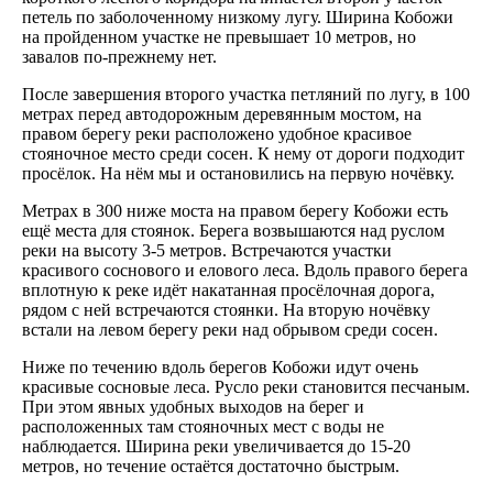
петель по заболоченному низкому лугу. Ширина Кобожи
на пройденном участке не превышает 10 метров, но
завалов по-прежнему нет.
После завершения второго участка петляний по лугу, в 100
метрах перед автодорожным деревянным мостом, на
правом берегу реки расположено удобное красивое
стояночное место среди сосен. К нему от дороги подходит
просёлок. На нём мы и остановились на первую ночёвку.
Метрах в 300 ниже моста на правом берегу Кобожи есть
ещё места для стоянок. Берега возвышаются над руслом
реки на высоту 3-5 метров. Встречаются участки
красивого соснового и елового леса. Вдоль правого берега
вплотную к реке идёт накатанная просёлочная дорога,
рядом с ней встречаются стоянки. На вторую ночёвку
встали на левом берегу реки над обрывом среди сосен.
Ниже по течению вдоль берегов Кобожи идут очень
красивые сосновые леса. Русло реки становится песчаным.
При этом явных удобных выходов на берег и
расположенных там стояночных мест с воды не
наблюдается. Ширина реки увеличивается до 15-20
метров, но течение остаётся достаточно быстрым.