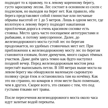
подходит то к правому, то к левому коренному берегу,
густо заросшему лесом. Лес состоит в основном из сосен с
подлеском, но выходов на берег нет. Как правило, оба
берега представляют собой глинистые или песчаные
обрывы высотой от 1 до 5 метров. Лишь в одном месте, где
вплотную к левому берегу подходит накатанная
просёлочная дорога в очень красивом сосняке есть
стоянка. Место здесь часто посещаемое автотуристами и
рыбаками, и потому замусоренное. Далее, до
железнодорожного моста густой лес по берегам
продолжается, но удобных стояночных мест нет. При
приближении к железнодорожному мосту лес по берегам
становится еловым, более дремучим, много сырых тёмных
участков. Даже днём здесь темно как будто наступил
поздний вечер. Перед железнодорожным мостом река
перестаёт выписывать петли. В 100 метрах выше моста на
левом берегу мы обнаружили маленькую сыроватую
полянку среди ёлок и остановились там на ночёвку. Как
это ни странно, но комаров в этом месте было поменьше,
чем в других. Скорее всего, это связано с тем, что под
густыми ёлками нет травы.
После пересечения железнодорожного моста около часа
идут залитые водой перекаты.