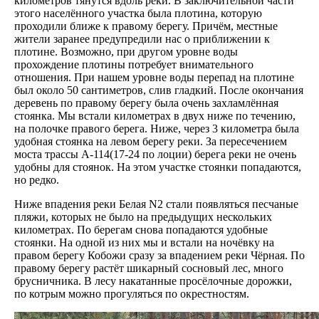
километров тянутся вдоль реки. В заключительной части
этого населённого участка была плотина, которую
проходили ближе к правому берегу. Причём, местные
жители заранее предупредили нас о приближении к
плотине. Возможно, при другом уровне воды
прохождение плотины потребует внимательного
отношения. При нашем уровне воды перепад на плотине
был около 50 сантиметров, слив гладкий. После окончания
деревень по правому берегу была очень захламлённая
стоянка. Мы встали километрах в двух ниже по течению,
на полочке правого берега. Ниже, через 3 километра была
удобная стоянка на левом берегу реки. За пересечением
моста трассы А-114(17-24 по лоции) берега реки не очень
удобны для стоянок. На этом участке стоянки попадаются,
но редко.
Ниже впадения реки Белая N2 стали появляться песчаные
пляжи, которых не было на предыдущих нескольких
километрах. По берегам снова попадаются удобные
стоянки. На одной из них мы и встали на ночёвку на
правом берегу Кобожи сразу за впадением реки Чёрная. По
правому берегу растёт шикарный сосновый лес, много
брусничника. В лесу накатанные просёлочные дорожки,
по котрым можно прогуляться по окрестностям.