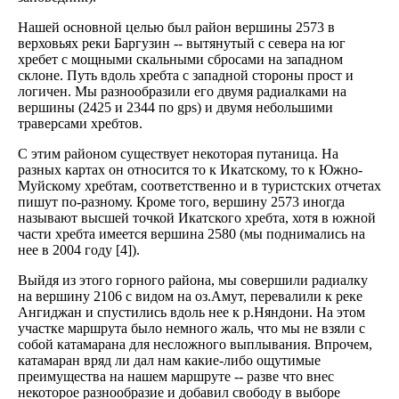
Нашей основной целью был район вершины 2573 в
верховьях реки Баргузин -- вытянутый с севера на юг
хребет с мощными скальными сбросами на западном
склоне. Путь вдоль хребта с западной стороны прост и
логичен. Мы разнообразили его двумя радиалками на
вершины (2425 и 2344 по gps) и двумя небольшими
траверсами хребтов.
С этим районом существует некоторая путаница. На
разных картах он относится то к Икатскому, то к Южно-
Муйскому хребтам, соответственно и в туристских отчетах
пишут по-разному. Кроме того, вершину 2573 иногда
называют высшей точкой Икатского хребта, хотя в южной
части хребта имеется вершина 2580 (мы поднимались на
нее в 2004 году [4]).
Выйдя из этого горного района, мы совершили радиалку
на вершину 2106 с видом на оз.Амут, перевалили к реке
Ангиджан и спустились вдоль нее к р.Няндони. На этом
участке маршрута было немного жаль, что мы не взяли с
собой катамарана для несложного выплывания. Впрочем,
катамаран вряд ли дал нам какие-либо ощутимые
преимущества на нашем маршруте -- разве что внес
некоторое разнообразие и добавил свободу в выборе