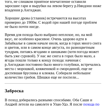
того, не слишком приятное впечатление оставили
заросшие гари и вырубки на левом берегу р.Няндони ниже
впадения р.Ангиджан.
Хорошие дрова (стланик) встречаются на высотах
примерно до 1900м. С водой при нашей погоде проблем
не было почти нигде.
Время для похода было выбрано неплохое, но, на мой
вкус, не особенно красивое. Очень здорово идти в
Забайкалье в самом начале июля, когда в горах много снега
и цветов, или в самом конце августа, по разноцветным
тундрам, питаясь ягодами и шишками (хотя погода может
быть уже суровой). У нас же снега в горах было мало, а
ягоды пошли только к концу похода: начиная с
р.Ангиджан постоянно было много голубики, встречались
места с морошкой, княженикой и смородиной, еще не
доспевшая брусника и клюква. Собирали небольшое
количество грибов. Шишки еще не поспели...
Заброска
В поход добирались разными способами. Оба Саши и
Андрей летели на самолете в Улан-Удэ. Я после
похода по