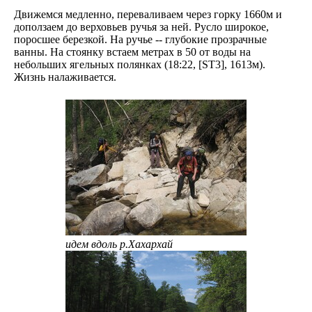
Движемся медленно, переваливаем через горку 1660м и
доползаем до верховьев ручья за ней. Русло широкое,
поросшее березкой. На ручье -- глубокие прозрачные
ванны. На стоянку встаем метрах в 50 от воды на
небольших ягельных полянках (18:22, [ST3], 1613м).
Жизнь налаживается.
идем вдоль р.Хахархай