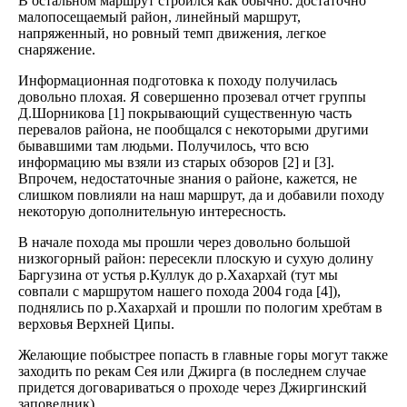
В остальном маршрут строился как обычно: достаточно
малопосещаемый район, линейный маршрут,
напряженный, но ровный темп движения, легкое
снаряжение.
Информационная подготовка к походу получилась
довольно плохая. Я совершенно прозевал отчет группы
Д.Шорникова [1] покрывающий существенную часть
перевалов района, не пообщался с некоторыми другими
бывавшими там людьми. Получилось, что всю
информацию мы взяли из старых обзоров [2] и [3].
Впрочем, недостаточные знания о районе, кажется, не
слишком повлияли на наш маршрут, да и добавили походу
некоторую дополнительную интересность.
В начале похода мы прошли через довольно большой
низкогорный район: пересекли плоскую и сухую долину
Баргузина от устья р.Куллук до р.Хахархай (тут мы
совпали с маршрутом нашего похода 2004 года [4]),
поднялись по р.Хахархай и прошли по пологим хребтам в
верховья Верхней Ципы.
Желающие побыстрее попасть в главные горы могут также
заходить по рекам Сея или Джирга (в последнем случае
придется договариваться о проходе через Джиргинский
заповедник).