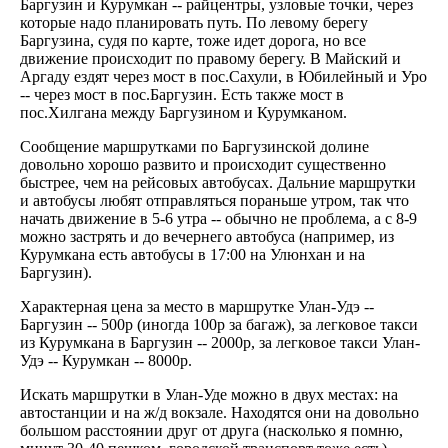
Баргузин и Курумкан -- райцентры, узловые точки, через
которые надо планировать путь. По левому берегу
Баргузина, судя по карте, тоже идет дорога, но все
движение происходит по правому берегу. В Майский и
Аргаду ездят через мост в пос.Сахули, в Юбилейный и Уро
-- через мост в пос.Баргузин. Есть также мост в
пос.Хилгана между Баргузином и Курумканом.
Сообщение маршрутками по Баргузинской долине
довольно хорошо развито и происходит существенно
быстрее, чем на рейсовых автобусах. Дальние маршрутки
и автобусы любят отправляться пораньше утром, так что
начать движение в 5-6 утра -- обычно не проблема, а с 8-9
можно застрять и до вечернего автобуса (например, из
Курумкана есть автобусы в 17:00 на Улюнхан и на
Баргузин).
Характерная цена за место в маршрутке Улан-Удэ --
Баргузин -- 500р (иногда 100р за багаж), за легковое такси
из Курумкана в Баргузин -- 2000р, за легковое такси Улан-
Удэ -- Курумкан -- 8000р.
Искать маршрутки в Улан-Уде можно в двух местах: на
автостанции и на ж/д вокзале. Находятся они на довольно
большом расстоянии друг от друга (насколько я помню,