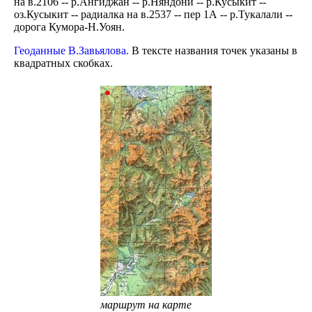
на в.2106 -- р.Ангиджан -- р.Няндони -- р.Кусыкит --
оз.Кусыкит -- радиалка на в.2537 -- пер 1А -- р.Тукалали --
дорога Кумора-Н.Уоян.
Геоданные В.Завьялова.
В тексте названия точек указаны в
квадратных скобках.
маршрут на карте