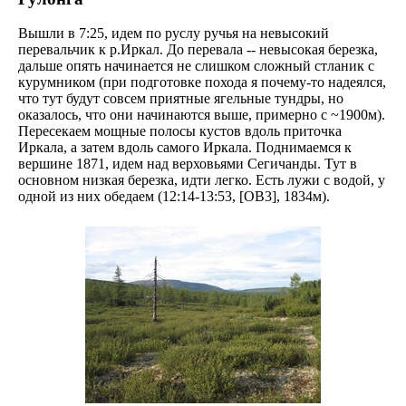
Вышли в 7:25, идем по руслу ручья на невысокий
перевальчик к р.Иркал. До перевала -- невысокая березка,
дальше опять начинается не слишком сложный стланик с
курумником (при подготовке похода я почему-то надеялся,
что тут будут совсем приятные ягельные тундры, но
оказалось, что они начинаются выше, примерно с ~1900м).
Пересекаем мощные полосы кустов вдоль приточка
Иркала, а затем вдоль самого Иркала. Поднимаемся к
вершине 1871, идем над верховьями Сегичанды. Тут в
основном низкая березка, идти легко. Есть лужи с водой, у
одной из них обедаем (12:14-13:53, [OB3], 1834м).