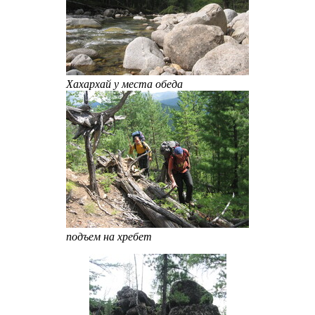
Хахархай у места обеда
подъем на хребет