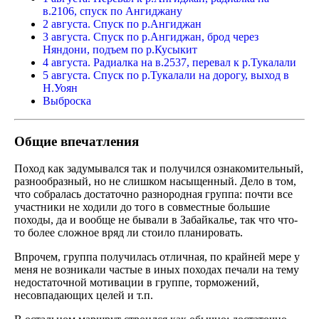
в.2106, спуск по Ангиджану
2 августа. Спуск по р.Ангиджан
3 августа. Спуск по р.Ангиджан, брод через
Няндони, подъем по р.Кусыкит
4 августа. Радиалка на в.2537, перевал к р.Тукалали
5 августа. Спуск по р.Тукалали на дорогу, выход в
Н.Уоян
Выброска
Общие впечатления
Поход как задумывался так и получился ознакомительный,
разнообразный, но не слишком насыщенный. Дело в том,
что собралась достаточно разнородная группа: почти все
участники не ходили до того в совместные большие
походы, да и вообще не бывали в Забайкалье, так что что-
то более сложное вряд ли стоило планировать.
Впрочем, группа получилась отличная, по крайней мере у
меня не возникали частые в иных походах печали на тему
недостаточной мотивации в группе, торможений,
несовпадающих целей и т.п.