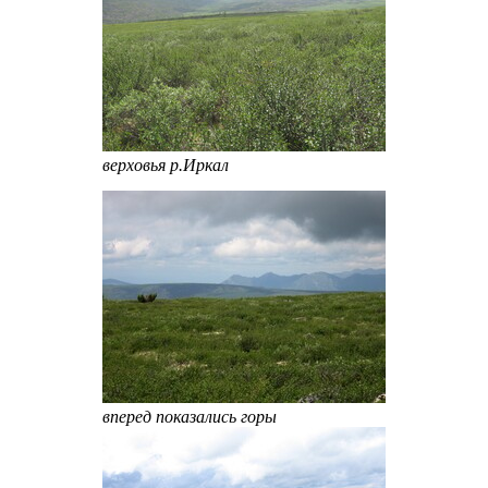
верховья р.Иркал
вперед показались горы