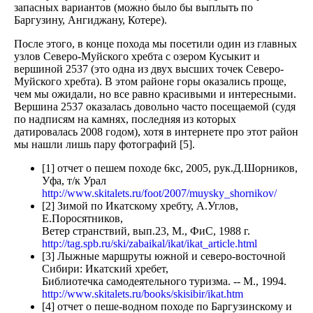
запасных вариантов (можно было бы выплыть по
Баргузину, Ангиджану, Котере).
После этого, в конце похода мы посетили один из главных
узлов Северо-Муйского хребта с озером Кусыкит и
вершиной 2537 (это одна из двух высших точек Северо-
Муйского хребта). В этом районе горы оказались проще,
чем мы ожидали, но все равно красивыми и интересными.
Вершина 2537 оказалась довольно часто посещаемой (судя
по надписям на камнях, последняя из которых
датировалась 2008 годом), хотя в интернете про этот район
мы нашли лишь пару фотографий [5].
[1] отчет о пешем походе 6кс, 2005, рук.Д.Шорников,
Уфа, т/к Урал
http://www.skitalets.ru/foot/2007/muysky_shornikov/
[2] Зимой по Икатскому хребту, А.Углов,
Е.Поросятников,
Ветер странствий, вып.23, М., ФиС, 1988 г.
http://tag.spb.ru/ski/zabaikal/ikat/ikat_article.html
[3] Лыжные маршруты южной и северо-восточной
Сибири: Икатский хребет,
Библиотечка самодеятельного туризма. -- М., 1994.
http://www.skitalets.ru/books/skisibir/ikat.htm
[4] отчет о пеше-водном походе по Баргузинскому и