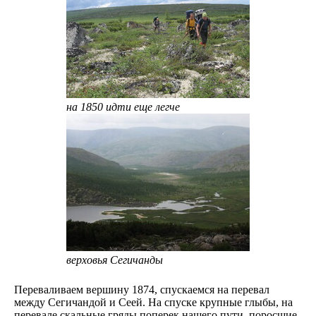
на 1850 идти еще легче
верховья Сегичанды
Переваливаем вершину 1874, спускаемся на перевал
между Сегичандой и Сеей. На спуске крупные глыбы, на
перевале скальные гряды поперек нашего пути, поросшие