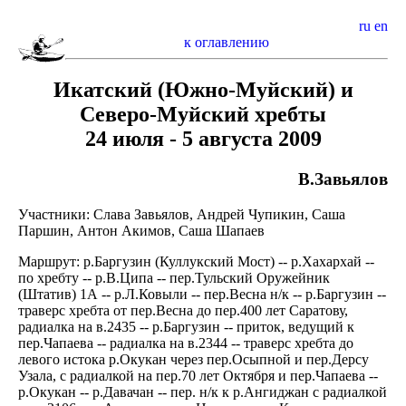
ru
en
к оглавлению
Икатский (Южно-Муйский) и
Северо-Муйский хребты
24 июля - 5 августа 2009
В.Завьялов
Участники: Слава Завьялов, Андрей Чупикин, Саша
Паршин, Антон Акимов, Саша Шапаев
Маршрут: р.Баргузин (Куллукский Мост) -- р.Хахархай --
по хребту -- р.В.Ципа -- пер.Тульский Оружейник
(Штатив) 1А -- р.Л.Ковыли -- пер.Весна н/к -- р.Баргузин --
траверс хребта от пер.Весна до пер.400 лет Саратову,
радиалка на в.2435 -- р.Баргузин -- приток, ведущий к
пер.Чапаева -- радиалка на в.2344 -- траверс хребта до
левого истока р.Окукан через пер.Осыпной и пер.Дерсу
Узала, с радиалкой на пер.70 лет Октября и пер.Чапаева --
р.Окукан -- р.Давачан -- пер. н/к к р.Ангиджан с радиалкой