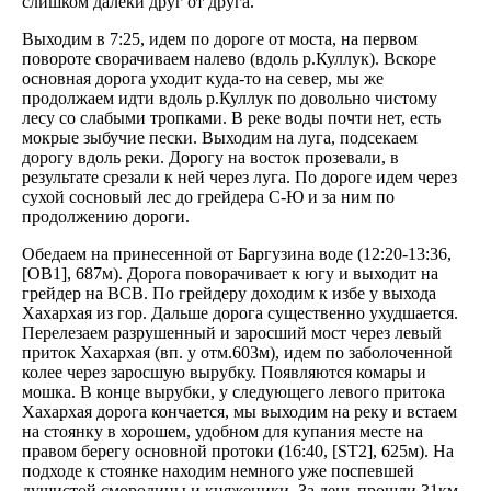
слишком далеки друг от друга.
Выходим в 7:25, идем по дороге от моста, на первом
повороте сворачиваем налево (вдоль р.Куллук). Вскоре
основная дорога уходит куда-то на север, мы же
продолжаем идти вдоль р.Куллук по довольно чистому
лесу со слабыми тропками. В реке воды почти нет, есть
мокрые зыбучие пески. Выходим на луга, подсекаем
дорогу вдоль реки. Дорогу на восток прозевали, в
результате срезали к ней через луга. По дороге идем через
сухой сосновый лес до грейдера С-Ю и за ним по
продолжению дороги.
Обедаем на принесенной от Баргузина воде (12:20-13:36,
[OB1], 687м). Дорога поворачивает к югу и выходит на
грейдер на ВСВ. По грейдеру доходим к избе у выхода
Хахархая из гор. Дальше дорога существенно ухудшается.
Перелезаем разрушенный и заросший мост через левый
приток Хахархая (вп. у отм.603м), идем по заболоченной
колее через заросшую вырубку. Появляются комары и
мошка. В конце вырубки, у следующего левого притока
Хахархая дорога кончается, мы выходим на реку и встаем
на стоянку в хорошем, удобном для купания месте на
правом берегу основной протоки (16:40, [ST2], 625м). На
подходе к стоянке находим немного уже поспевшей
душистой смородины и княженики. За день прошли 31км.