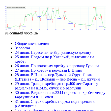
высотный профиль
Общие впечатления
Заброска
24 июля. Пересечение Баргузинскую долину
25 июля. Подъем по р.Хахархай, вылезание на
хребет
26 июля. По пологому хребту к перевалу Гулонга
27 июля. По хребту в верховья В.Ципы
28 июля. В.Ципа -- пер.Тульский Оружейник
(Штатив) -- р.Л.Ковыли -- пер.Весна -- р.Баргузин
29 июля. Траверс хребта до пер.400 лет Саратову,
радиалка на в.2435, спуск к р.Баргузин
30 июля. Радиалка на в.2344 подъем на хребет между
Баргузином и Л.Точей
31 июля. Спуск с хребта, подход под перевал к
р.Ангиджан
1 августа. Перевал к р.Ангиджан, радиалка на