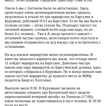
минут 30-40 пешком, городской транспорт тоже есть).
Около 6 мы с Антоном были на автостанции. Здесь
происходит очень целенаправленная жизнь: пришло,
загрузилось и уехало по три маршрутки на Баргузин и
Курумкан, рейсовый ПАЗ на Баргузин. Если бы мы были в
полном составе -- легко уехали бы. Подходил таксист на
легковой машине, готовый везти куда нам надо, но не
более 4-х человек... Уже к 8, когда прилетел самолет с
остальной частью группы, автостанция почти опустела и
мы пешком отправились на ж/д вокзал, где и встретились с
остальными.
На ж/д вокзале маршрутки менее целенаправленны. В
качестве запасного варианта мы знали, что отсюда около
11 пойдет маршрутка на Баргузин. Довольно быстро
нашли еще пару маршруток из Баргузинской долины, одна
из которых собиралась в Курумкан. Но в конце-концов нам
нашли пустую маршрутку до нужного места за 9000р
(водитель Баир из Хилганы).
Выехали около 9:30. В Курумкане заезжали на
автостанцию узнавать про Куллукский мост, видели
переполненный вечерний автобус на Улюнхан (17:00),
взяли несколько не поместившихся в него человек. В 18:30
были на месте.