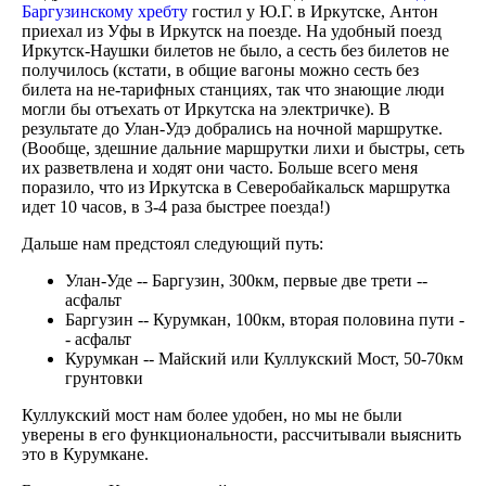
Баргузинскому хребту
гостил у Ю.Г. в Иркутске, Антон
приехал из Уфы в Иркутск на поезде. На удобный поезд
Иркутск-Наушки билетов не было, а сесть без билетов не
получилось (кстати, в общие вагоны можно сесть без
билета на не-тарифных станциях, так что знающие люди
могли бы отъехать от Иркутска на электричке). В
результате до Улан-Удэ добрались на ночной маршрутке.
(Вообще, здешние дальние маршрутки лихи и быстры, сеть
их разветвлена и ходят они часто. Больше всего меня
поразило, что из Иркутска в Северобайкальск маршрутка
идет 10 часов, в 3-4 раза быстрее поезда!)
Дальше нам предстоял следующий путь:
Улан-Уде -- Баргузин, 300км, первые две трети --
асфальт
Баргузин -- Курумкан, 100км, вторая половина пути -
- асфальт
Курумкан -- Майский или Куллукский Мост, 50-70км
грунтовки
Куллукский мост нам более удобен, но мы не были
уверены в его функциональности, рассчитывали выяснить
это в Курумкане.