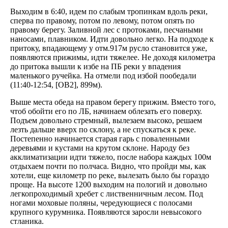
Выходим в 6:40, идем по слабым тропинкам вдоль реки,
сперва по правому, потом по левому, потом опять по
правому берегу. Заливной лес с протоками, песчаными
наносами, плавником. Идти довольно легко. На подходе к
притоку, впадающему у отм.917м русло становится уже,
появляются прижимы, идти тяжелее. Не доходя километра
до притока вышли к избе на ПБ реки у впадения
маленького ручейка. На отмели под избой пообедали
(11:40-12:54, [OB2], 899м).
Выше места обеда на правом берегу прижим. Вместо того,
чтоб обойти его по ЛБ, начинаем облезать его поверху.
Подъем довольно стремный, вылезаем высоко, решаем
лезть дальше вверх по склону, а не спускаться к реке.
Постепенно начинается старая гарь с поваленными
деревьями и кустами на крутом склоне. Народу без
акклиматизации идти тяжело, после набора каждых 100м
отдыхаем почти по полчаса. Видно, что пройди мы, как
хотели, еще километр по реке, вылезать было бы гораздо
проще. На высоте 1200 выходим на пологий и довольно
легкопроходимый хребет с лиственничным лесом. Под
ногами моховые поляны, чередующиеся с полосами
крупного курумника. Появляются заросли невысокого
стланика.