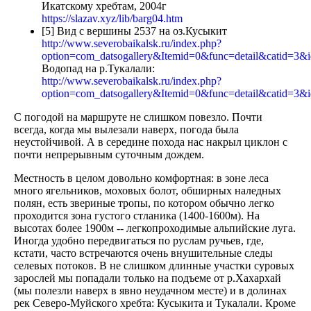
Икатскому хребтам, 2004г
https://slazav.xyz/lib/barg04.htm
[5] Вид с вершины 2537 на оз.Кусыкит
http://www.severobaikalsk.ru/index.php?
option=com_datsogallery&Itemid=0&func=detail&catid=3&
Водопад на р.Тукалали:
http://www.severobaikalsk.ru/index.php?
option=com_datsogallery&Itemid=0&func=detail&catid=3&
С погодой на маршруте не слишком повезло. Почти
всегда, когда мы вылезали наверх, погода была
неустойчивой. А в середине похода нас накрыл циклон с
почти непрерывным суточным дождем.
Местность в целом довольно комфортная: в зоне леса
много ягельников, моховых болот, обширных наледных
полян, есть звериные тропы, по котором обычно легко
проходится зона густого стланика (1400-1600м). На
высотах более 1900м -- легкопроходимые альпийские луга.
Иногда удобно передвигаться по руслам ручьев, где,
кстати, часто встречаются очень внушительные следы
селевых потоков. В не слишком длинные участки суровых
зарослей мы попадали только на подъеме от р.Хахархай
(мы полезли наверх в явно неудачном месте) и в долинах
рек Северо-Муйского хребта: Кусыкита и Тукалали. Кроме