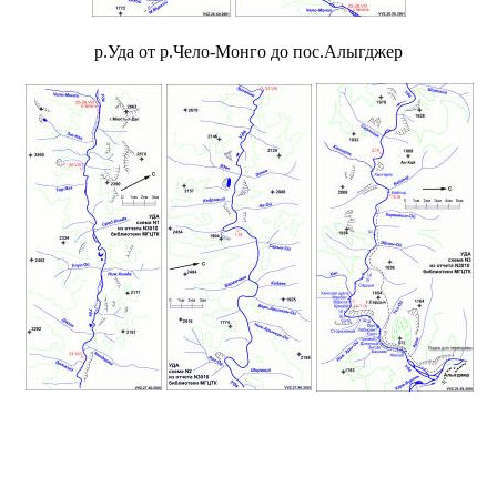
р.Уда от р.Чело-Монго до пос.Алыгджер