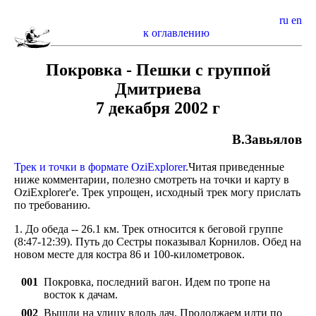
ru
en
к оглавлению
Покровка - Пешки с группой
Дмитриева
7 декабря 2002 г
В.Завьялов
Трек и точки в формате OziExplorer
.Читая приведенные
ниже комментарии, полезно смотреть на точки и карту в
OziExplorer'e. Трек упрощен, исходный трек могу прислать
по требованию.
1. До обеда -- 26.1 км. Трек относится к беговой группе
(8:47-12:39). Путь до Сестры показывал Корнилов. Обед на
новом месте для костра 86 и 100-километровок.
001
Покровка, последний вагон. Идем по тропе на
восток к дачам.
002
Вышли на улицу вдоль дач. Продолжаем идти по