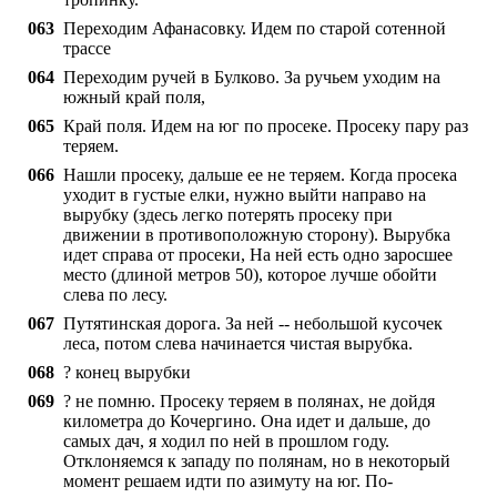
063
Переходим Афанасовку. Идем по старой сотенной
трассе
064
Переходим ручей в Булково. За ручьем уходим на
южный край поля,
065
Край поля. Идем на юг по просеке. Просеку пару раз
теряем.
066
Нашли просеку, дальше ее не теряем. Когда просека
уходит в густые елки, нужно выйти направо на
вырубку (здесь легко потерять просеку при
движении в противоположную сторону). Вырубка
идет справа от просеки, На ней есть одно заросшее
место (длиной метров 50), которое лучше обойти
слева по лесу.
067
Путятинская дорога. За ней -- небольшой кусочек
леса, потом слева начинается чистая вырубка.
068
? конец вырубки
069
? не помню. Просеку теряем в полянах, не дойдя
километра до Кочергино. Она идет и дальше, до
самых дач, я ходил по ней в прошлом году.
Отклоняемся к западу по полянам, но в некоторый
момент решаем идти по азимуту на юг. По-