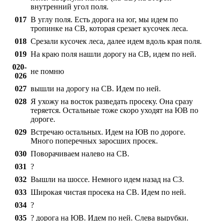
внутренний угол поля.
017
В углу поля. Есть дорога на юг, мы идем по
тропинке на СВ, которая срезает кусочек леса.
018
Срезали кусочек леса, далее идем вдоль края поля.
019
На краю поля нашли дорогу на СВ, идем по ней.
020-
не помню
026
027
вышли на дорогу на СВ. Идем по ней.
028
Я ухожу на восток разведать просеку. Она сразу
теряется. Остальные тоже скоро уходят на ЮВ по
дороге.
029
Встречаю остальных. Идем на ЮВ по дороге.
Много поперечных заросших просек.
030
Поворачиваем налево на СВ.
031
?
032
Вышли на шоссе. Немного идем назад на СЗ.
033
Широкая чистая просека на СВ. Идем по ней.
034
?
035
? дорога на ЮВ. Идем по ней. Слева вырубки.