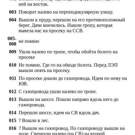
ней на восток.
003
Поворот налево на перпендикулярную улицу.
004
Вышли к пруду, перешли на его противоположный
берег. Дачи кончились. Нашли тропу, которая
вывела нас на просеку на ССВ.
005-
не помню
008
009
Ушли налево по тропе, чтобы обойти болото на
просеке
010
Не помню. Где-то на обходе болота. Перед ЛЭП
вышли опять на просеку.
011
По просеке дошли до газопровода. Идем по нему на
ЮВ.
012
С газопровода ушли налево по тропе.
013
Вышли на шоссе. Пошли направо вдоль него до
газопровода.
014
Перешли шоссе, идем на СВ вдоль дач.
015
? Вошли в лес.
016
? Вышли на газопровод. По газопроводу вышли на
поле. Свернули налево (на СВ) на второй