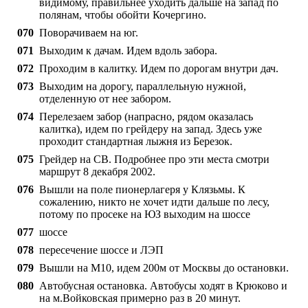
видимому, правильнее уходить дальше на запад по
полянам, чтобы обойти Кочергино.
070
Поворачиваем на юг.
071
Выходим к дачам. Идем вдоль забора.
072
Проходим в калитку. Идем по дорогам внутри дач.
073
Выходим на дорогу, параллельную нужной,
отделенную от нее забором.
074
Перелезаем забор (напрасно, рядом оказалась
калитка), идем по грейдеру на запад. Здесь уже
проходит стандартная лыжня из Березок.
075
Грейдер на СВ. Подробнее про эти места смотри
маршрут 8 декабря 2002.
076
Вышли на поле пионерлагеря у Клязьмы. К
сожалению, никто не хочет идти дальше по лесу,
потому по просеке на ЮЗ выходим на шоссе
077
шоссе
078
пересечение шоссе и ЛЭП
079
Вышли на М10, идем 200м от Москвы до остановки.
080
Автобусная остановка. Автобусы ходят в Крюково и
на м.Войковская примерно раз в 20 минут.