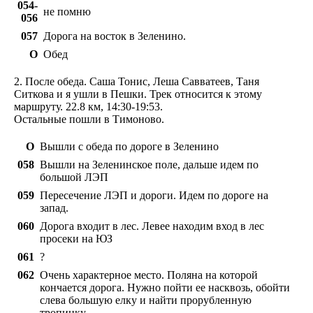
054-
не помню
056
057
Дорога на восток в Зеленино.
O
Обед
2. После обеда. Саша Тонис, Леша Савватеев, Таня
Ситкова и я ушли в Пешки. Трек относится к этому
маршруту. 22.8 км, 14:30-19:53.
Остальные пошли в Тимоново.
O
Вышли с обеда по дороге в Зеленино
058
Вышли на Зеленинское поле, дальше идем по
большой ЛЭП
059
Пересечение ЛЭП и дороги. Идем по дороге на
запад.
060
Дорога входит в лес. Левее находим вход в лес
просеки на ЮЗ
061
?
062
Очень характерное место. Поляна на которой
кончается дорога. Нужно пойти ее насквозь, обойти
слева большую елку и найти прорубленную
тропинку.