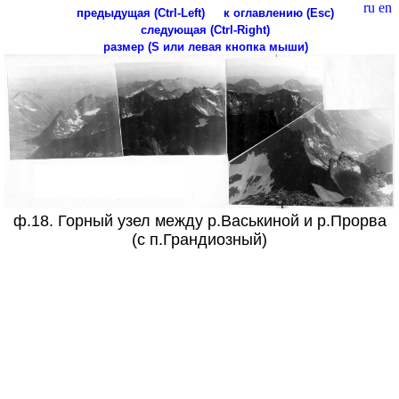
ru
en
предыдущая (Ctrl-Left)
к оглавлению (Esc)
следующая (Ctrl-Right)
размер (S или левая кнопка мыши)
ф.18. Горный узел между р.Васькиной и р.Прорва
(с п.Грандиозный)