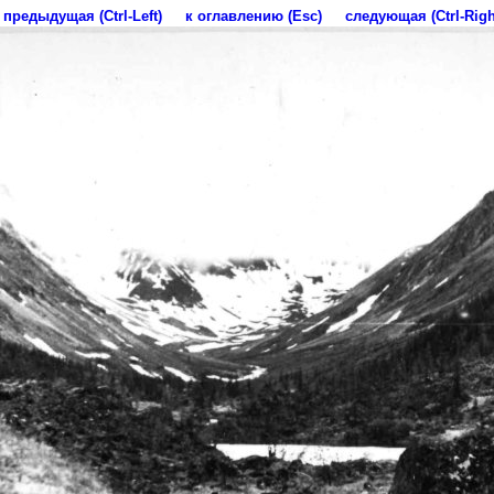
предыдущая (Ctrl-Left)
к оглавлению (Esc)
следующая (Ctrl-Righ