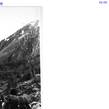
ru
en
t)